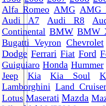
Alfa Romeo
AMG
AMG 
Audi A7
Audi R8
Au
BMW
Continental
BMW 
Chevrolet
Bugatti Veyron
Ford
Dodge
Ferrari
Fiat
F
Honda
Guiguiaro
Hummer
Jeep
Kia
Kia Soul
K
Lamborghini
Land Cruise
Mazda
Lotus
Maserati
Maz