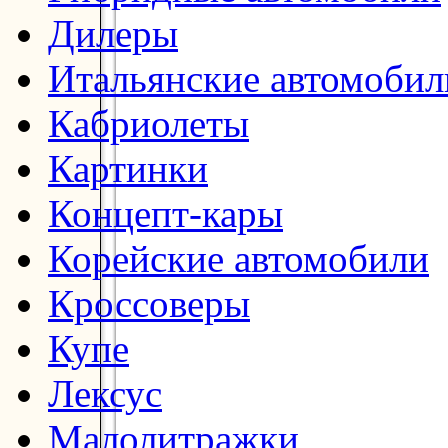
Дилеры
Итальянские автомобил
Кабриолеты
Картинки
Концепт-кары
Корейские автомобили
Кроссоверы
Купе
Лексус
Малолитражки