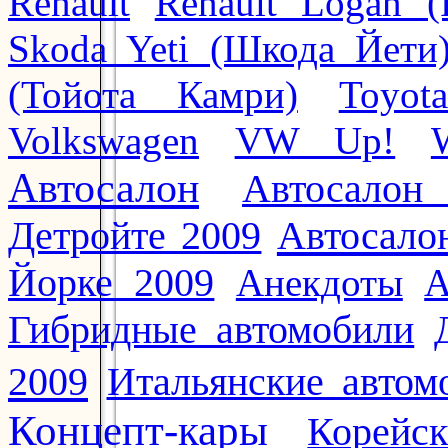
Renault
Renault Logan (
Skoda Yeti (Шкода Йети
(Тойота Камри)
Toyot
Volkswagen
VW Up!
Автосалон
Автосалон
Автосало
Детройте 2009
Йорке 2009
Анекдоты
А
Гибридные автомобили
2009
Итальянские автом
Концепт-кары
Корейс