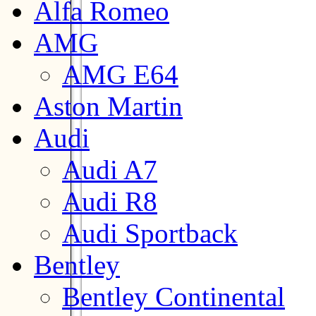
Alfa Romeo
AMG
AMG E64
Aston Martin
Audi
Audi A7
Audi R8
Audi Sportback
Bentley
Bentley Continental