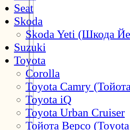
Seat
Skoda
Skoda Yeti (Шкода Йе
Suzuki
Toyota
Corolla
Toyota Camry (Тойот
Toyota iQ
Toyota Urban Cruiser
Тойота Версо (Toyota