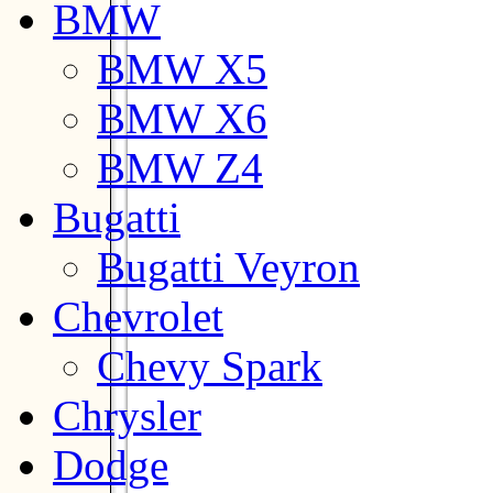
BMW
BMW X5
BMW X6
BMW Z4
Bugatti
Bugatti Veyron
Chevrolet
Chevy Spark
Chrysler
Dodge