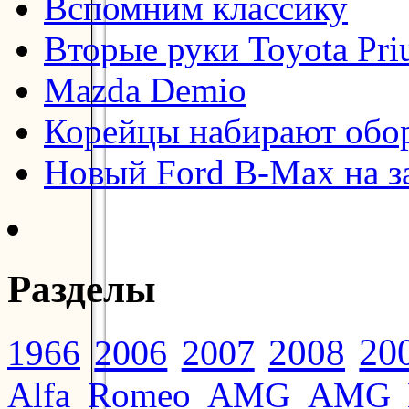
Вспомним классику
Вторые руки Toyota Pri
Mazda Demio
Корейцы набирают обо
Новый Ford B-Max на з
Разделы
20
2008
2006
2007
1966
Alfa Romeo
AMG
AMG 