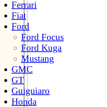
Ferrari
Fiat
Ford
Ford Focus
Ford Kuga
Mustang
GMC
GT
Guiguiaro
Honda