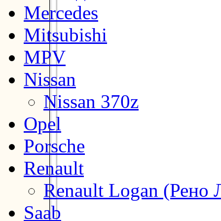
Mercedes
Mitsubishi
MPV
Nissan
Nissan 370z
Opel
Porsche
Renault
Renault Logan (Рено 
Saab