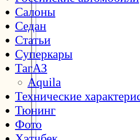
Салоны
Седан
Статьи
Суперкары
ТагАЗ
Aquila
Технические характери
Тюнинг
Фото
Хэтчбек