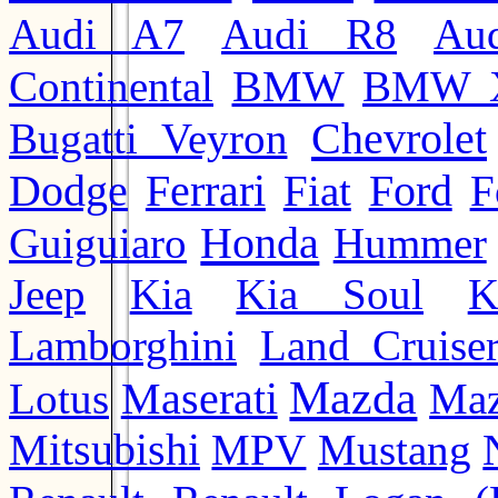
Audi A7
Audi R8
Au
BMW
Continental
BMW 
Chevrolet
Bugatti Veyron
Ford
Dodge
Ferrari
Fiat
F
Honda
Guiguiaro
Hummer
Jeep
Kia
Kia Soul
K
Lamborghini
Land Cruise
Mazda
Lotus
Maserati
Maz
Mitsubishi
MPV
Mustang