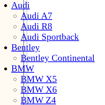
Audi
Audi A7
Audi R8
Audi Sportback
Bentley
Bentley Continental
BMW
BMW X5
BMW X6
BMW Z4