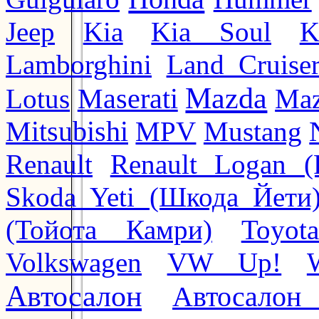
Jeep
Kia
Kia Soul
K
Lamborghini
Land Cruise
Mazda
Lotus
Maserati
Maz
Mitsubishi
MPV
Mustang
Renault
Renault Logan (
Skoda Yeti (Шкода Йети
(Тойота Камри)
Toyot
Volkswagen
VW Up!
Автосалон
Автосалон