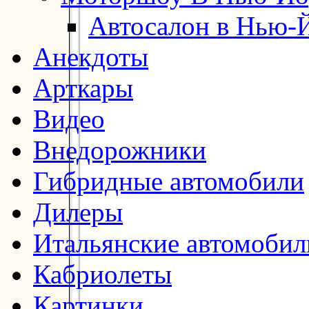
Автосалон в Нью-
Анекдоты
Арткары
Видео
Внедорожники
Гибридные автомобили
Дилеры
Итальянские автомобил
Кабриолеты
Картинки