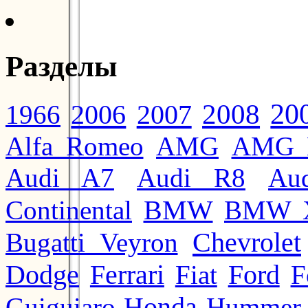
Разделы
20
2008
2006
2007
1966
Alfa Romeo
AMG
AMG 
Audi A7
Audi R8
Au
BMW
Continental
BMW 
Chevrolet
Bugatti Veyron
Ford
Dodge
Ferrari
Fiat
F
Honda
Guiguiaro
Hummer