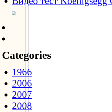
Видео тест Koenigsegg
Categories
1966
2006
2007
2008