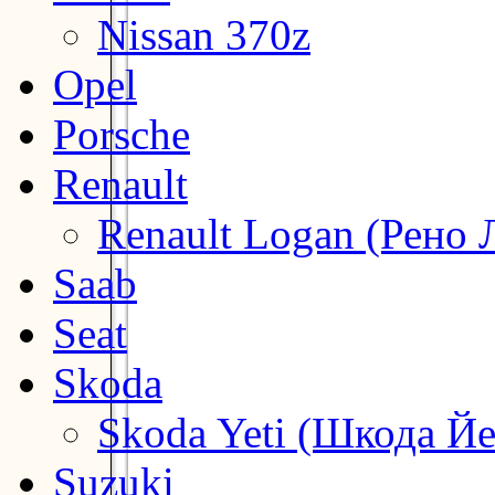
Nissan 370z
Opel
Porsche
Renault
Renault Logan (Рено 
Saab
Seat
Skoda
Skoda Yeti (Шкода Йе
Suzuki