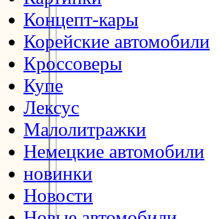
Концепт-кары
Корейские автомобили
Кроссоверы
Купе
Лексус
Малолитражки
Немецкие автомобили
новинки
Новости
Новые автомобили