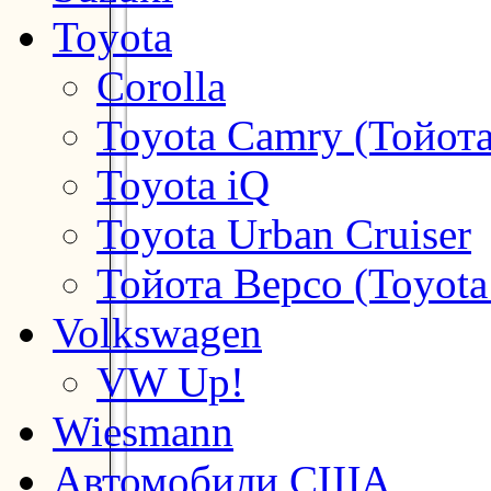
Toyota
Corolla
Toyota Camry (Тойот
Toyota iQ
Toyota Urban Cruiser
Тойота Версо (Toyota
Volkswagen
VW Up!
Wiesmann
Автомобили США