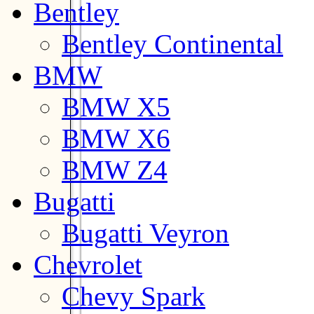
Bentley
Bentley Continental
BMW
BMW X5
BMW X6
BMW Z4
Bugatti
Bugatti Veyron
Chevrolet
Chevy Spark