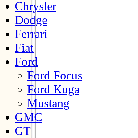
Chrysler
Dodge
Ferrari
Fiat
Ford
Ford Focus
Ford Kuga
Mustang
GMC
GT