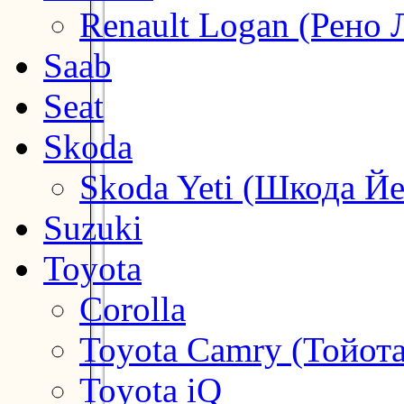
Renault Logan (Рено 
Saab
Seat
Skoda
Skoda Yeti (Шкода Йе
Suzuki
Toyota
Corolla
Toyota Camry (Тойот
Toyota iQ