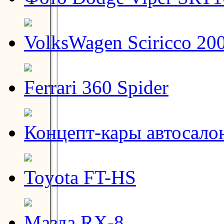
VolksWagen Sciricco 20
Ferrari 360 Spider
Концепт-кары автосало
Toyota FT-HS
Мазда RX-8