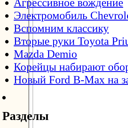
Агрессивное вождение
Электромобиль Chevrol
Вспомним классику
Вторые руки Toyota Pri
Mazda Demio
Корейцы набирают обо
Новый Ford B-Max на з
Разделы