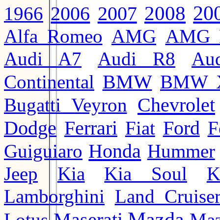
20
2008
2006
2007
1966
Alfa Romeo
AMG
AMG 
Audi A7
Audi R8
Au
BMW
Continental
BMW 
Chevrolet
Bugatti Veyron
Ford
Dodge
Ferrari
Fiat
F
Honda
Guiguiaro
Hummer
Jeep
Kia
Kia Soul
K
Lamborghini
Land Cruise
Mazda
Lotus
Maz