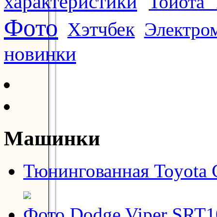
характеристики
Тойота 
Фото
Хэтчбек
Электро
новинки
Машинки
Тюнингованная Toyota C
Фото Dodge Viper SRT1