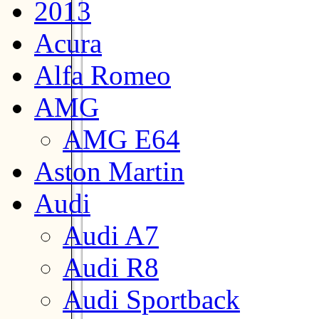
2013
Acura
Alfa Romeo
AMG
AMG E64
Aston Martin
Audi
Audi A7
Audi R8
Audi Sportback