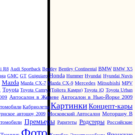
BMW
i R8
Audi Sportback
Bentley
Bentley Continental
BMW X5
Honda
uga
GMC
GT
Guiguiaro
Hummer
Hyundai
Hyundai Nuvis
Mazda
i
Mazda CX-7
Mazda CX-9
Mercedes
Mitsubishi
MPV
Toyota
i
Toyota Camry (Тойота Камри)
Toyota iQ
Toyota Urban
Автосалон в Женеве
Автосалон в Нью-Йорке 2009
009
Картинки
Концепт-кары
Кабриолеты
втомобили
Моторшоу В
урнское автошоу 2009
Московский Автосалон
Премьеры
Родстеры
томобили
Раритеты
Российские
Фото
Японские
Тюнинг
Хэтчбек