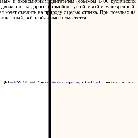
езвым и экономичным двигателем (объёмом 1400 кубических
и движении на дороге автомобиль устойчивый и маневренный.
 хочет съездить на природу с целью отдыха. При поездках на
компактный, всё необходимое поместится.
rough the
RSS 2.0
feed. You can
leave a response
, or
trackback
from your own site.