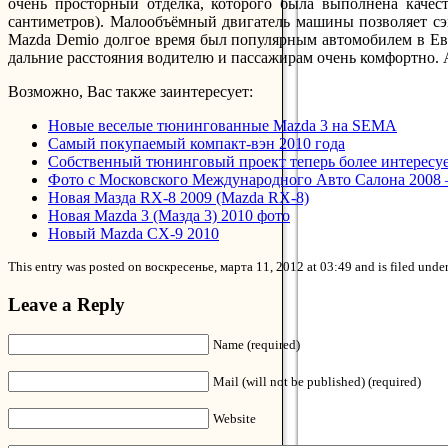
очень просторный отделка, которого была выполнена каче
сантиметров). Малообъёмный двигатель машины позволяет сэ
Mazda Demio долгое время был популярным автомобилем в Евр
дальние расстояния водителю и пассажирам очень комфортно. А
Возможно, Вас также заинтересует:
Новые веселые тюнингованные Mazda 3 на SEMA
Самый покупаемый компакт-вэн 2010 года
Собственный тюнинговый проект теперь более интересу
Фото с Московского Международного Авто Салона 2008 –
Новая Мазда RX-8 2009 (Mazda RX-8)
Новая Mazda 3 (Мазда 3) 2010 фото
Новый Mazda CX-9 2010
This entry was posted on воскресенье, марта 11, 2012 at 03:49 and is filed unde
Leave a Reply
Name (required)
Mail (will not be published) (required)
Website