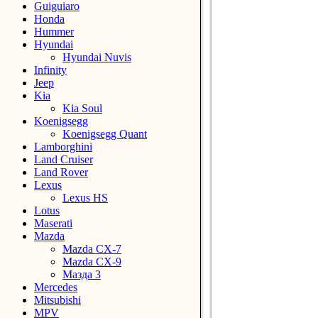
Guiguiaro
Honda
Hummer
Hyundai
Hyundai Nuvis
Infinity
Jeep
Kia
Kia Soul
Koenigsegg
Koenigsegg Quant
Lamborghini
Land Cruiser
Land Rover
Lexus
Lexus HS
Lotus
Maserati
Mazda
Mazda CX-7
Mazda CX-9
Мазда 3
Mercedes
Mitsubishi
MPV