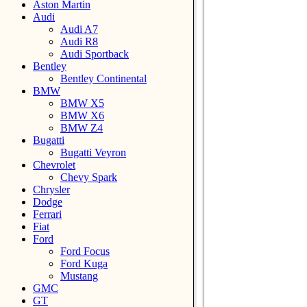
Aston Martin
Audi
Audi A7
Audi R8
Audi Sportback
Bentley
Bentley Continental
BMW
BMW X5
BMW X6
BMW Z4
Bugatti
Bugatti Veyron
Chevrolet
Chevy Spark
Chrysler
Dodge
Ferrari
Fiat
Ford
Ford Focus
Ford Kuga
Mustang
GMC
GT