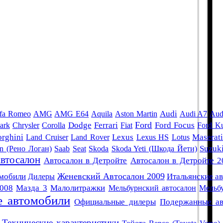
Audi
fa Romeo
AMG
AMG E64
Aquila
Aston Martin
Audi A7
Aud
Ford
ark
Chrysler
Corolla
Dodge
Ferrari
Fiat
Ford Focus
Ford K
rghini
Land Cruiser
Land Rover
Lexus
Lexus HS
Lotus
Maserat
an (Рено Логан)
Saab
Seat
Skoda
Skoda Yeti (Шкода Йети)
Suzuk
втосалон
Автосалон в Детройте
Автосалон в Детройте 2
Женевский Автосалон 2009
омобили
Дилеры
Итальянские а
008
Мазда 3
Малолитражки
Мельбурнский автосалон
Мельб
 автомобили
Официальные дилеры
Подержанные ав
Технические характеристики