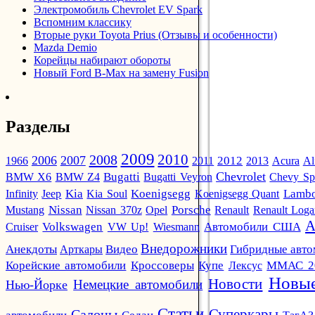
Электромобиль Chevrolet EV Spark
Вспомним классику
Вторые руки Toyota Prius (Отзывы и особенности)
Mazda Demio
Корейцы набирают обороты
Новый Ford B-Max на замену Fusion
Разделы
2009
2010
2008
2006
2007
2012
1966
2011
2013
Acura
Al
Chevrolet
BMW X6
BMW Z4
Bugatti
Bugatti Veyron
Chevy Sp
Infinity
Jeep
Kia
Kia Soul
Koenigsegg
Koenigsegg Quant
Lambo
Mustang
Nissan
Nissan 370z
Opel
Porsche
Renault
Renault Log
А
Автомобили США
Cruiser
Volkswagen
VW Up!
Wiesmann
Внедорожники
Анекдоты
Арткары
Видео
Гибридные авт
Кроссоверы
Корейские автомобили
Купе
Лексус
ММАС 2
Новые
Новости
Немецкие автомобили
Нью-Йорке
Статьи
Суперкары
Салоны