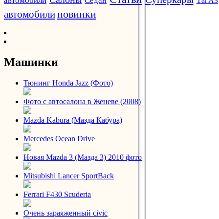
автомобили
Седан
ТагАЗ
новинки
автомобили
Машинки
Тюнинг Honda Jazz (Фото)
Фото с автосалона в Женеве (2008)
Mazda Kabura (Мазда Кабура)
Mercedes Ocean Drive
Новая Mazda 3 (Мазда 3) 2010 фото
Mitsubishi Lancer SportBack
Ferrari F430 Scuderia
Очень зараяженный civic