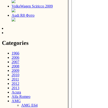
VolksWagen Sciricco 2009
Audi R8 Фото
Categories
1966
2006
2007
2008
2009
2010
2011
2012
2013
Acura
Alfa Romeo
AMG
AMG E64