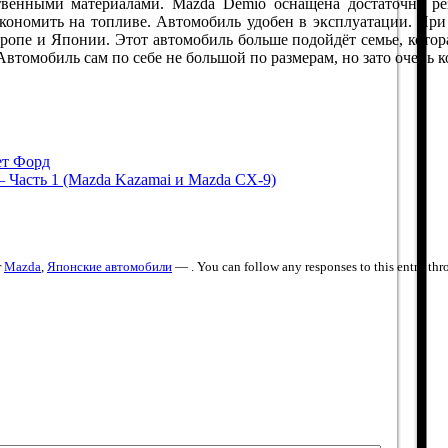
ственными материалами. Mazda Demio оснащена достаточно р
кономить на топливе. Автомобиль удобен в эксплуатации. Пр
опе и Японии. Этот автомобиль больше подойдёт семье, которая
втомобиль сам по себе не большой по размерам, но зато очень 
ет Форд
 Часть 1 (Mazda Kazamai и Mazda CX-9)
r
Mazda
,
Японские автомобили
— . You can follow any responses to this entry th