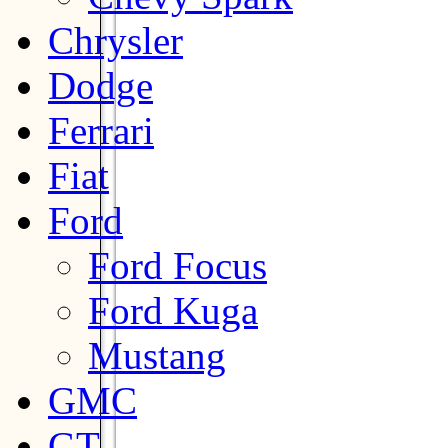
Chrysler
Dodge
Ferrari
Fiat
Ford
Ford Focus
Ford Kuga
Mustang
GMC
GT