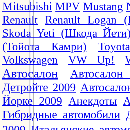
Mitsubishi
MPV
Mustang
Renault
Renault Logan (
Skoda Yeti (Шкода Йети
(Тойота Камри)
Toyot
Volkswagen
VW Up!
Автосалон
Автосалон
Автосало
Детройте 2009
Йорке 2009
Анекдоты
А
Гибридные автомобили
2009
Итальянские автом