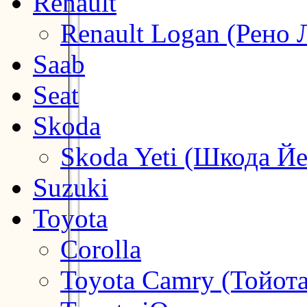
Renault
Renault Logan (Рено 
Saab
Seat
Skoda
Skoda Yeti (Шкода Йе
Suzuki
Toyota
Corolla
Toyota Camry (Тойот