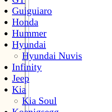
Guiguiaro
Honda
Hummer
Hyundai
Hyundai Nuvis
Infinity
Jeep
Kia
Kia Soul
Koenigsegg