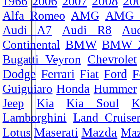
20
2008
2006
2007
1966
Alfa Romeo
AMG
AMG 
Audi A7
Audi R8
Au
BMW
Continental
BMW 
Chevrolet
Bugatti Veyron
Ford
Dodge
Ferrari
Fiat
F
Honda
Guiguiaro
Hummer
Jeep
Kia
Kia Soul
K
Lamborghini
Land Cruise
Mazda
Lotus
Maserati
Maz