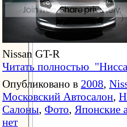
Nissan GT-R
Читать полностью "Нисс
Опубликовано в
2008
,
Nis
Московский Автосалон
,
Н
Салоны
,
Фото
,
Японские 
нет