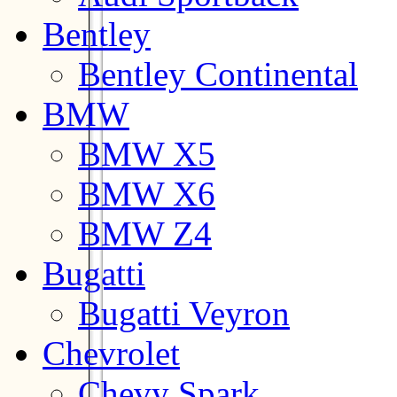
Bentley
Bentley Continental
BMW
BMW X5
BMW X6
BMW Z4
Bugatti
Bugatti Veyron
Chevrolet
Chevy Spark