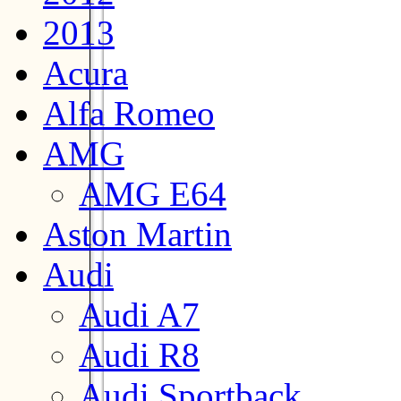
2013
Acura
Alfa Romeo
AMG
AMG E64
Aston Martin
Audi
Audi A7
Audi R8
Audi Sportback