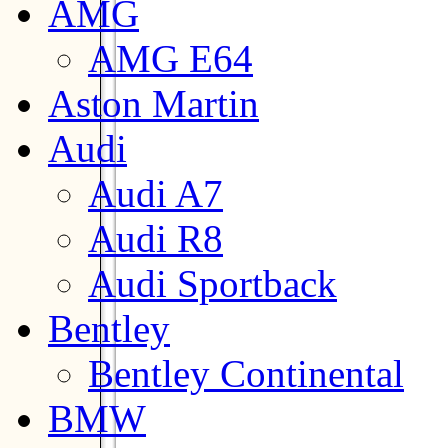
AMG
AMG E64
Aston Martin
Audi
Audi A7
Audi R8
Audi Sportback
Bentley
Bentley Continental
BMW