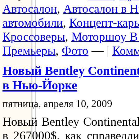
Автосалон
,
Автосалон в 
автомобили
,
Концепт-кар
Кроссоверы
,
Моторшоу В
Премьеры
,
Фото
— |
Комм
Новый Bentley Continent
в Нью-Йорке
пятница, апреля 10, 2009
Новый Bentley Continental
в 267000$, как справедл