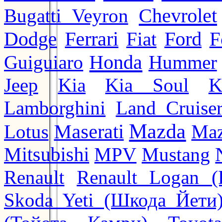
Chevrolet
Bugatti Veyron
Ford
Dodge
Ferrari
Fiat
F
Honda
Guiguiaro
Hummer
Jeep
Kia
Kia Soul
K
Lamborghini
Land Cruise
Mazda
Lotus
Maserati
Maz
Mitsubishi
MPV
Mustang
Renault
Renault Logan (
Skoda Yeti (Шкода Йети