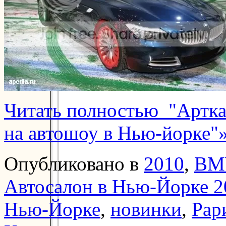
Читать полностью "Артка
на автошоу в Нью-йорке"
Опубликовано в
2010
,
BM
Автосалон в Нью-Йорке 2
Нью-Йорке
,
новинки
,
Рар