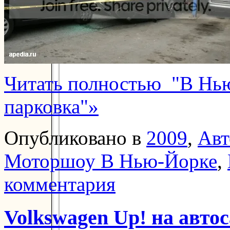
Читать полностью "В Нь
парковка"»
Опубликовано в
2009
,
Авт
Моторшоу В Нью-Йорке
,
комментария
Volkswagen Up! на авто