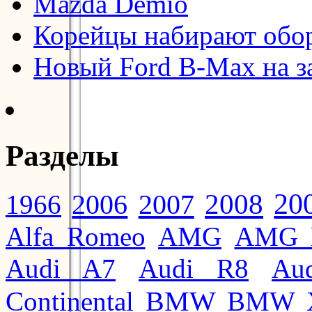
Mazda Demio
Корейцы набирают обо
Новый Ford B-Max на з
Разделы
20
2008
2006
2007
1966
Alfa Romeo
AMG
AMG 
Audi A7
Audi R8
Au
BMW
Continental
BMW 