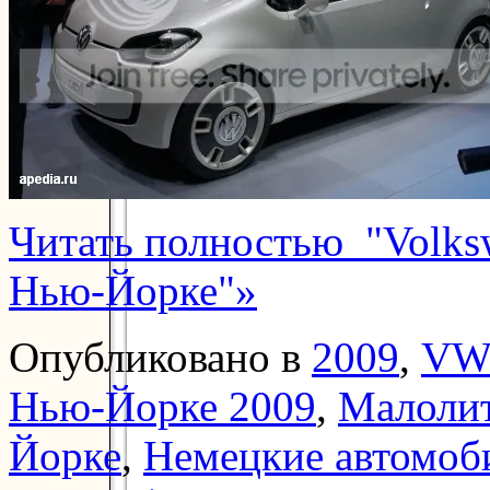
Читать полностью "Volksw
Нью-Йорке"»
Опубликовано в
2009
,
VW
Нью-Йорке 2009
,
Малоли
Йорке
,
Немецкие автомоб