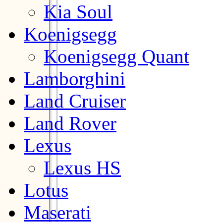
Kia Soul
Koenigsegg
Koenigsegg Quant
Lamborghini
Land Cruiser
Land Rover
Lexus
Lexus HS
Lotus
Maserati