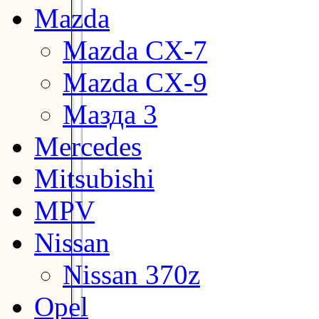
Mazda
Mazda CX-7
Mazda CX-9
Мазда 3
Mercedes
Mitsubishi
MPV
Nissan
Nissan 370z
Opel