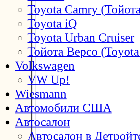
Toyota Camry (Тойот
Toyota iQ
Toyota Urban Cruiser
Тойота Версо (Toyota
Volkswagen
VW Up!
Wiesmann
Автомобили США
Автосалон
Автосалон в Детройт