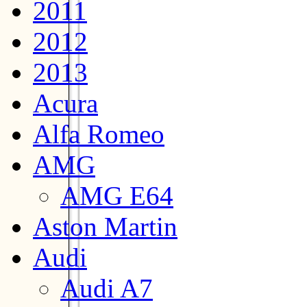
2011
2012
2013
Acura
Alfa Romeo
AMG
AMG E64
Aston Martin
Audi
Audi A7