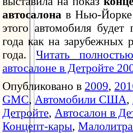
выставила на показ
конц
автосалона
в Нью-Йорке 
этого автомобиля будет 
года как на зарубежных 
года.
Читать полност
автосалоне в Детройте 20
Опубликовано в
2009
,
201
GMC
,
Автомобили США
,
Детройте
,
Автосалон в Де
Концепт-кары
,
Малолитр