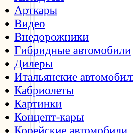
Арткары
Видео
Внедорожники
Гибридные автомобили
Дилеры
Итальянские автомобил
Кабриолеты
Картинки
Концепт-кары
Корейские автомобили