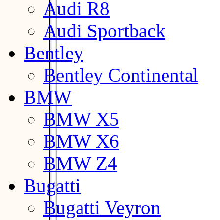
Audi R8
Audi Sportback
Bentley
Bentley Continental
BMW
BMW X5
BMW X6
BMW Z4
Bugatti
Bugatti Veyron