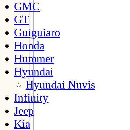
GMC
GT
Guiguiaro
Honda
Hummer
Hyundai
Hyundai Nuvis
Infinity
Jeep
Kia