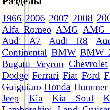
Разделы
20
2008
2006
2007
1966
Alfa Romeo
AMG
AMG 
Audi A7
Audi R8
Au
BMW
Continental
BMW 
Chevrolet
Bugatti Veyron
Ford
Dodge
Ferrari
Fiat
F
Honda
Guiguiaro
Hummer
Jeep
Kia
Kia Soul
K
Lamborghini
Land Cruise