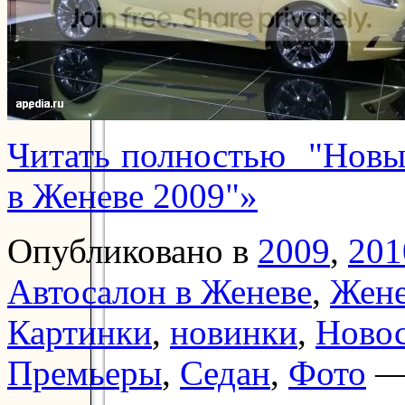
Читать полностью "Новый
в Женеве 2009"»
Опубликовано в
2009
,
201
Автосалон в Женеве
,
Жене
Картинки
,
новинки
,
Ново
Премьеры
,
Седан
,
Фото
—