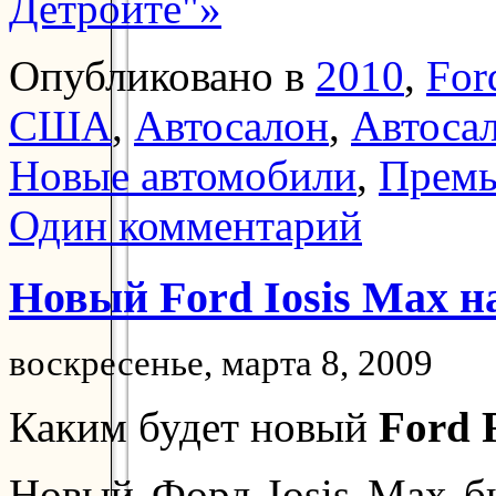
Детройте"»
Опубликовано в
2010
,
For
США
,
Автосалон
,
Автосал
Новые автомобили
,
Прем
Один комментарий
Новый Ford Iosis Max н
воскресенье, марта 8, 2009
Каким будет новый
Ford 
Новый Форд Iosis Max б