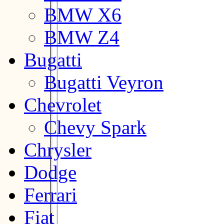
BMW X6
BMW Z4
Bugatti
Bugatti Veyron
Chevrolet
Chevy Spark
Chrysler
Dodge
Ferrari
Fiat