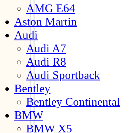
AMG E64
Aston Martin
Audi
Audi A7
Audi R8
Audi Sportback
Bentley
Bentley Continental
BMW
BMW X5