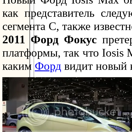
как представитель след
сегмента C, также извест
2011
Форд Фокус
прете
платформы, так что Iosis 
каким
Форд
видит новый 