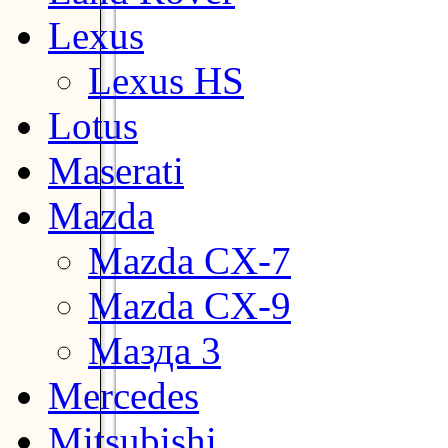
Lexus
Lexus HS
Lotus
Maserati
Mazda
Mazda CX-7
Mazda CX-9
Мазда 3
Mercedes
Mitsubishi