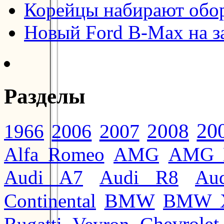
Корейцы набирают обо
Новый Ford B-Max на з
Разделы
20
2008
2006
2007
1966
Alfa Romeo
AMG
AMG 
Audi A7
Audi R8
Au
BMW
Continental
BMW 