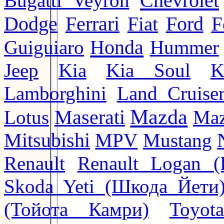
Chevrolet
Bugatti Veyron
Ford
Dodge
Ferrari
Fiat
F
Honda
Guiguiaro
Hummer
Jeep
Kia
Kia Soul
K
Lamborghini
Land Cruise
Mazda
Lotus
Maserati
Maz
Mitsubishi
MPV
Mustang
Renault
Renault Logan (
Skoda Yeti (Шкода Йети
(Тойота Камри)
Toyot