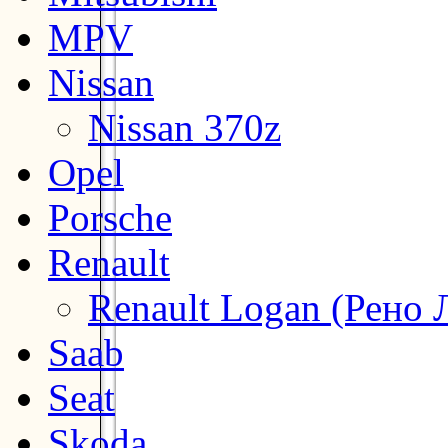
MPV
Nissan
Nissan 370z
Opel
Porsche
Renault
Renault Logan (Рено 
Saab
Seat
Skoda