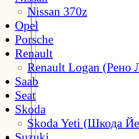
Nissan 370z
Opel
Porsche
Renault
Renault Logan (Рено 
Saab
Seat
Skoda
Skoda Yeti (Шкода Йе
Suzuki