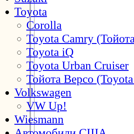
Toyota
Corolla
Toyota Camry (Тойот
Toyota iQ
Toyota Urban Cruiser
Тойота Версо (Toyota
Volkswagen
VW Up!
Wiesmann
Автомобили США