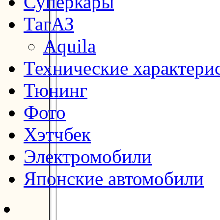
Суперкары
ТагАЗ
Aquila
Технические характери
Тюнинг
Фото
Хэтчбек
Электромобили
Японские автомобили