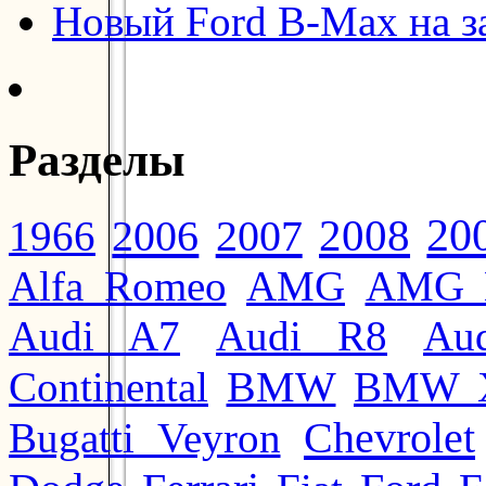
Новый Ford B-Max на з
Разделы
20
2008
2006
2007
1966
Alfa Romeo
AMG
AMG 
Audi A7
Audi R8
Au
BMW
Continental
BMW 
Chevrolet
Bugatti Veyron