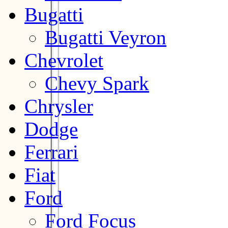
Bugatti
Bugatti Veyron
Chevrolet
Chevy Spark
Chrysler
Dodge
Ferrari
Fiat
Ford
Ford Focus