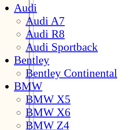
Audi
Audi A7
Audi R8
Audi Sportback
Bentley
Bentley Continental
BMW
BMW X5
BMW X6
BMW Z4