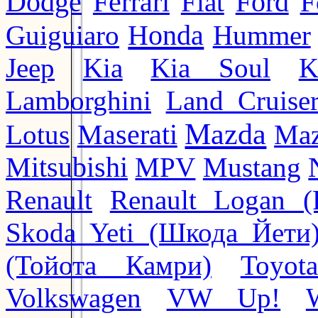
Ford
Dodge
Ferrari
Fiat
F
Honda
Guiguiaro
Hummer
Jeep
Kia
Kia Soul
K
Lamborghini
Land Cruise
Mazda
Lotus
Maserati
Maz
Mitsubishi
MPV
Mustang
Renault
Renault Logan (
Skoda Yeti (Шкода Йети
(Тойота Камри)
Toyot
Volkswagen
VW Up!