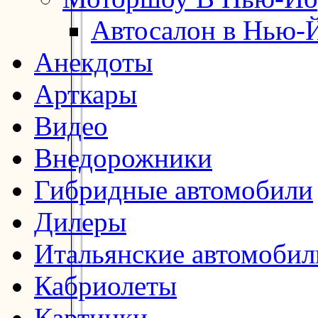
Автосалон в Нью-
Анекдоты
Арткары
Видео
Внедорожники
Гибридные автомобили
Дилеры
Итальянские автомобил
Кабриолеты
Картинки