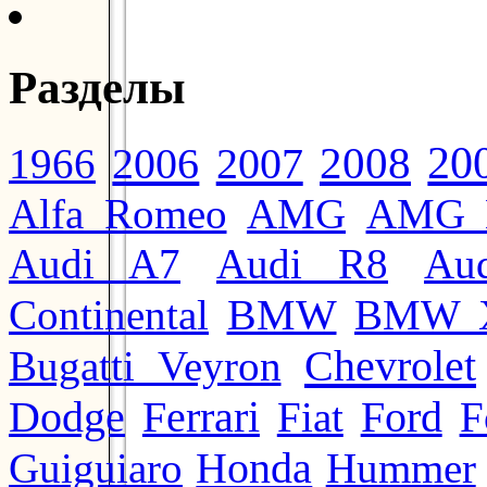
Разделы
20
2008
2006
2007
1966
Alfa Romeo
AMG
AMG 
Audi A7
Audi R8
Au
BMW
Continental
BMW 
Chevrolet
Bugatti Veyron
Ford
Dodge
Ferrari
Fiat
F
Honda
Guiguiaro
Hummer