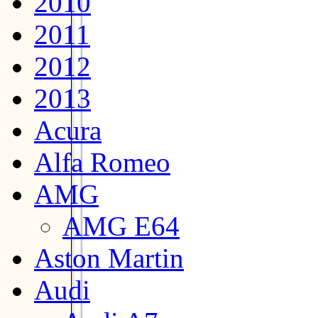
2010
2011
2012
2013
Acura
Alfa Romeo
AMG
AMG E64
Aston Martin
Audi