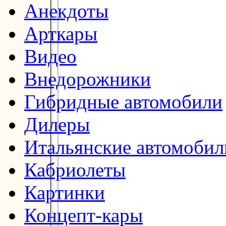
Анекдоты
Арткары
Видео
Внедорожники
Гибридные автомобили
Дилеры
Итальянские автомобил
Кабриолеты
Картинки
Концепт-кары