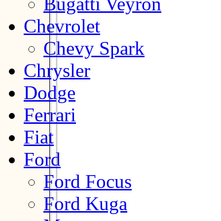
Bugatti Veyron
Chevrolet
Chevy Spark
Chrysler
Dodge
Ferrari
Fiat
Ford
Ford Focus
Ford Kuga