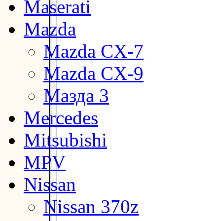
Maserati
Mazda
Mazda CX-7
Mazda CX-9
Мазда 3
Mercedes
Mitsubishi
MPV
Nissan
Nissan 370z