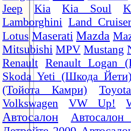
Jeep
Kia
Kia Soul
K
Lamborghini
Land Cruise
Mazda
Lotus
Maserati
Maz
Mitsubishi
MPV
Mustang
Renault
Renault Logan (
Skoda Yeti (Шкода Йети
(Тойота Камри)
Toyot
Volkswagen
VW Up!
Автосалон
Автосалон
Автосало