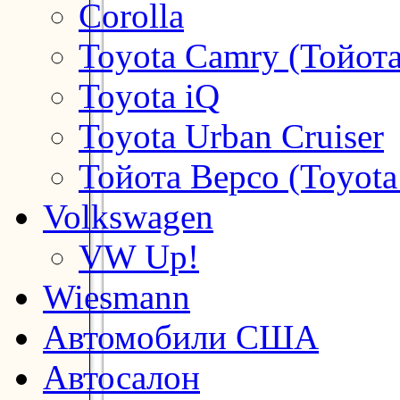
Corolla
Toyota Camry (Тойот
Toyota iQ
Toyota Urban Cruiser
Тойота Версо (Toyota
Volkswagen
VW Up!
Wiesmann
Автомобили США
Автосалон