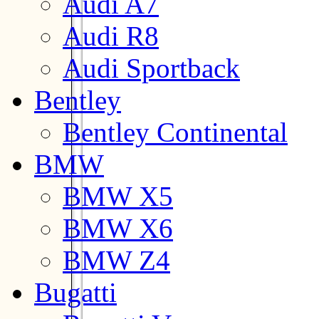
Audi A7
Audi R8
Audi Sportback
Bentley
Bentley Continental
BMW
BMW X5
BMW X6
BMW Z4
Bugatti