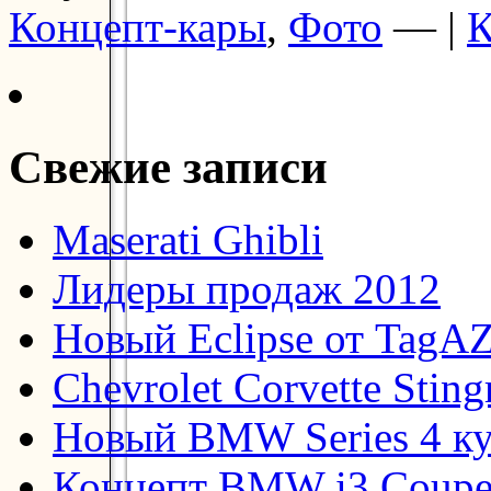
Концепт-кары
,
Фото
— |
К
Свежие записи
Maserati Ghibli
Лидеры продаж 2012
Новый Eclipse от TagA
Chevrolet Corvette Stin
Новый BMW Series 4 к
Концепт BMW i3 Coup