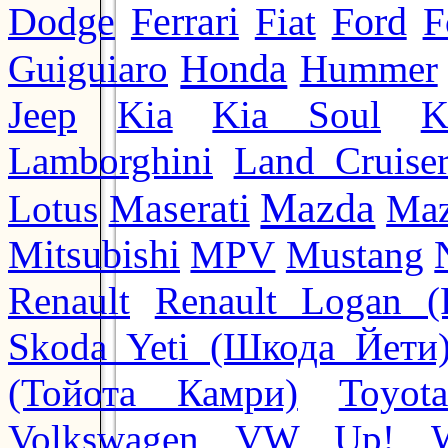
Ford
Dodge
Ferrari
Fiat
F
Honda
Guiguiaro
Hummer
Jeep
Kia
Kia Soul
K
Lamborghini
Land Cruise
Mazda
Lotus
Maserati
Maz
Mitsubishi
MPV
Mustang
Renault
Renault Logan (
Skoda Yeti (Шкода Йети
(Тойота Камри)
Toyot
Volkswagen
VW Up!