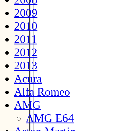
2009
2010
2011
2012
2013
Acura
Alfa Romeo
AMG
AMG E64