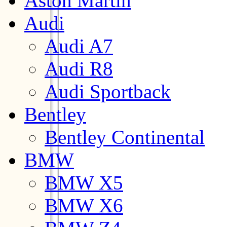
Aston Martin
Audi
Audi A7
Audi R8
Audi Sportback
Bentley
Bentley Continental
BMW
BMW X5
BMW X6