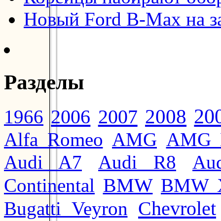
Новый Ford B-Max на з
Разделы
20
2008
2006
2007
1966
Alfa Romeo
AMG
AMG 
Audi A7
Audi R8
Au
BMW
Continental
BMW 
Chevrolet
Bugatti Veyron