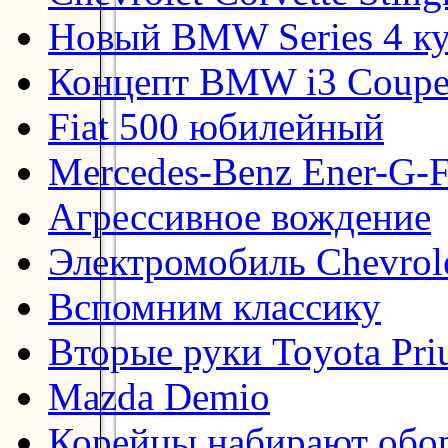
Новый BMW Series 4 к
Концепт BMW i3 Coup
Fiat 500 юбилейный
Mercedes-Benz Ener-G-F
Агрессивное вождение
Электромобиль Chevrol
Вспомним классику
Вторые руки Toyota Pri
Mazda Demio
Корейцы набирают обо