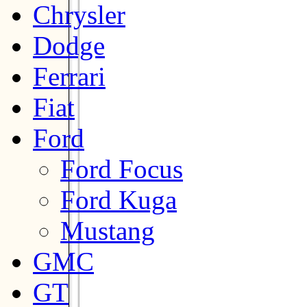
Chrysler
Dodge
Ferrari
Fiat
Ford
Ford Focus
Ford Kuga
Mustang
GMC
GT