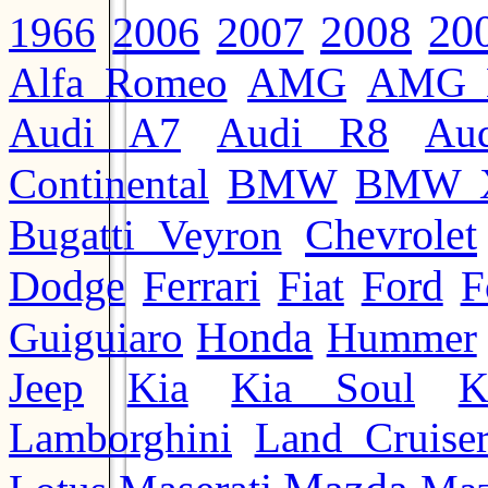
20
2008
2006
2007
1966
Alfa Romeo
AMG
AMG 
Audi A7
Audi R8
Au
BMW
Continental
BMW 
Chevrolet
Bugatti Veyron
Ford
Dodge
Ferrari
Fiat
F
Honda
Guiguiaro
Hummer
Jeep
Kia
Kia Soul
K
Lamborghini
Land Cruise