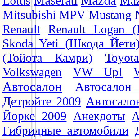
Mazda
Lotus
Maserati
Maz
Mitsubishi
MPV
Mustang
Renault
Renault Logan (
Skoda Yeti (Шкода Йети
(Тойота Камри)
Toyot
Volkswagen
VW Up!
Автосалон
Автосалон
Автосало
Детройте 2009
Йорке 2009
Анекдоты
А
Гибридные автомобили