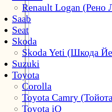
Renault Logan (Рено 
Saab
Seat
Skoda
Skoda Yeti (Шкода Йе
Suzuki
Toyota
Corolla
Toyota Camry (Тойот
Toyota iQ