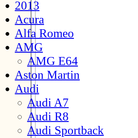
2013
Acura
Alfa Romeo
AMG
AMG E64
Aston Martin
Audi
Audi A7
Audi R8
Audi Sportback