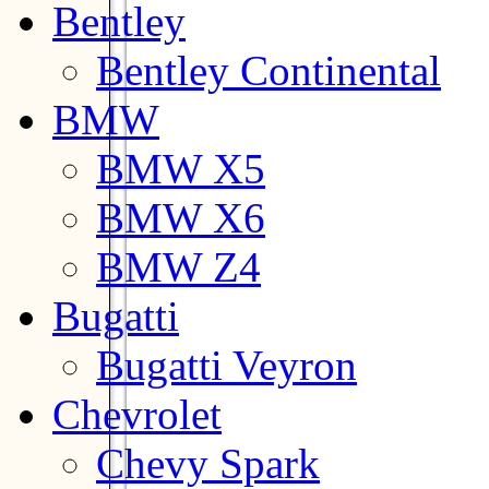
Bentley
Bentley Continental
BMW
BMW X5
BMW X6
BMW Z4
Bugatti
Bugatti Veyron
Chevrolet
Chevy Spark