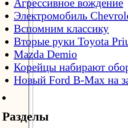
Агрессивное вождение
Электромобиль Chevrol
Вспомним классику
Вторые руки Toyota Pri
Mazda Demio
Корейцы набирают обо
Новый Ford B-Max на з
Разделы