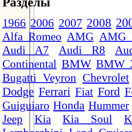
Разделы
20
2008
2006
2007
1966
Alfa Romeo
AMG
AMG 
Audi A7
Audi R8
Au
BMW
Continental
BMW 
Chevrolet
Bugatti Veyron
Ford
Dodge
Ferrari
Fiat
F
Honda
Guiguiaro
Hummer
Jeep
Kia
Kia Soul
K