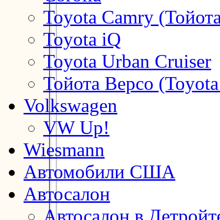
Toyota Camry (Тойот
Toyota iQ
Toyota Urban Cruiser
Тойота Версо (Toyota
Volkswagen
VW Up!
Wiesmann
Автомобили США
Автосалон
Автосалон в Детройт