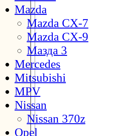
Mazda
Mazda CX-7
Mazda CX-9
Мазда 3
Mercedes
Mitsubishi
MPV
Nissan
Nissan 370z
Opel