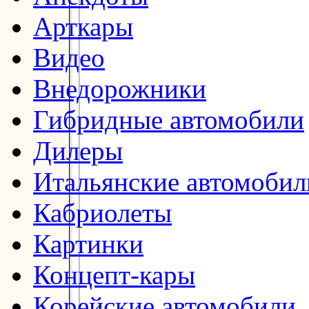
Арткары
Видео
Внедорожники
Гибридные автомобили
Дилеры
Итальянские автомобил
Кабриолеты
Картинки
Концепт-кары
Корейские автомобили