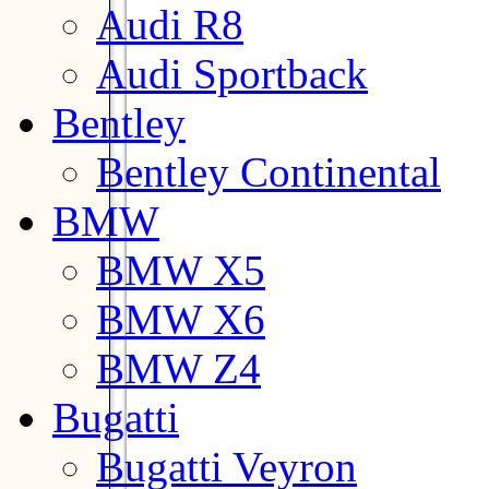
Audi R8
Audi Sportback
Bentley
Bentley Continental
BMW
BMW X5
BMW X6
BMW Z4
Bugatti
Bugatti Veyron