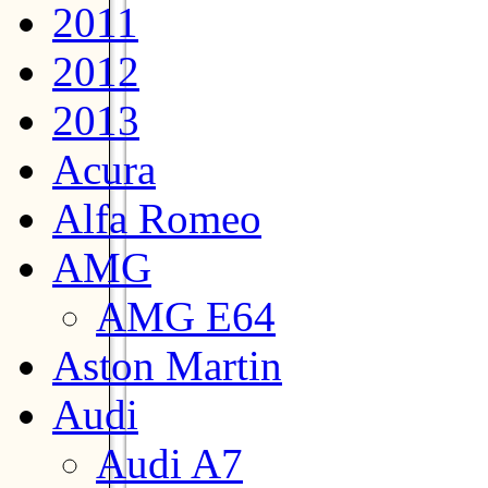
2011
2012
2013
Acura
Alfa Romeo
AMG
AMG E64
Aston Martin
Audi
Audi A7