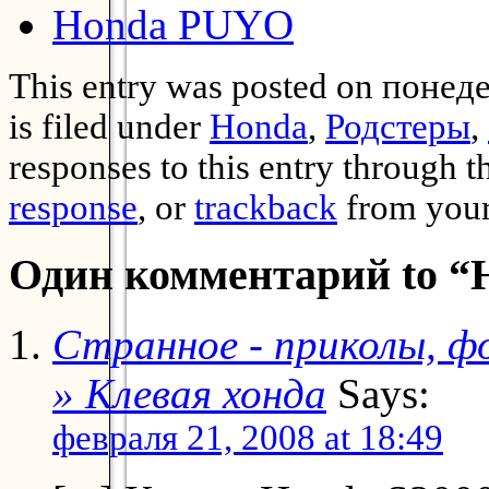
Honda PUYO
This entry was posted on понед
is filed under
Honda
,
Родстеры
,
responses to this entry through 
response
, or
trackback
from your
Один комментарий to “
Странное - приколы, фо
» Клевая хонда
Says:
февраля 21, 2008 at 18:49