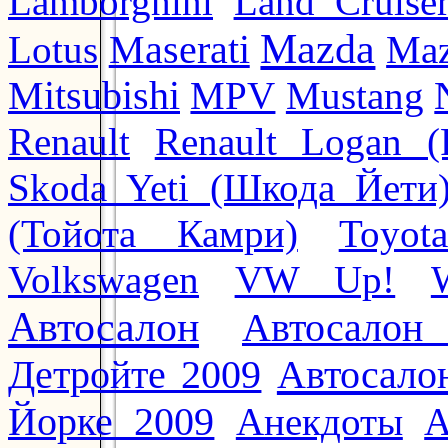
Lamborghini
Land Cruise
Mazda
Lotus
Maserati
Maz
Mitsubishi
MPV
Mustang
Renault
Renault Logan (
Skoda Yeti (Шкода Йети
(Тойота Камри)
Toyot
Volkswagen
VW Up!
Автосалон
Автосалон
Автосало
Детройте 2009
Йорке 2009
Анекдоты
А