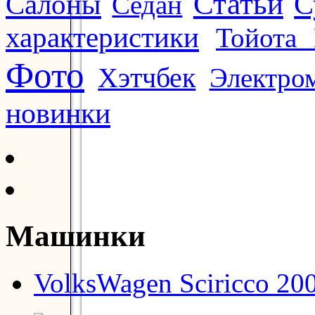
Статьи
Салоны
С
Седан
характеристики
Тойота 
Фото
Хэтчбек
Электро
новинки
Машинки
VolksWagen Sciricco 20