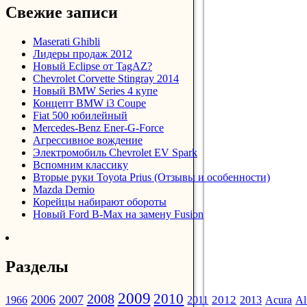
Свежие записи
Maserati Ghibli
Лидеры продаж 2012
Новый Eclipse от TagAZ?
Chevrolet Corvette Stingray 2014
Новый BMW Series 4 купе
Концепт BMW i3 Coupe
Fiat 500 юбилейный
Mercedes-Benz Ener-G-Force
Агрессивное вождение
Электромобиль Chevrolet EV Spark
Вспомним классику
Вторые руки Toyota Prius (Отзывы и особенности)
Mazda Demio
Корейцы набирают обороты
Новый Ford B-Max на замену Fusion
Разделы
2009
2010
2008
2006
2007
2012
1966
2011
2013
Acura
Al