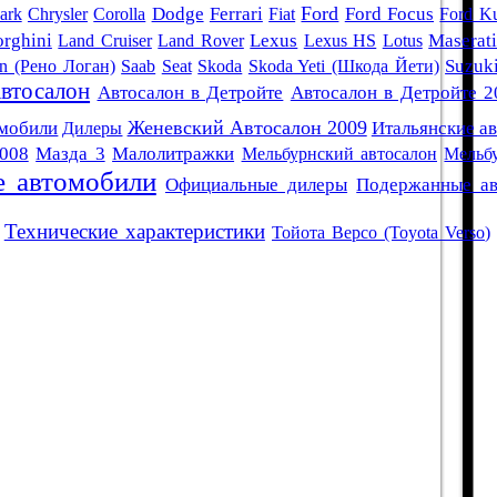
Ford
ark
Chrysler
Corolla
Dodge
Ferrari
Fiat
Ford Focus
Ford K
rghini
Land Cruiser
Land Rover
Lexus
Lexus HS
Lotus
Maserat
an (Рено Логан)
Saab
Seat
Skoda
Skoda Yeti (Шкода Йети)
Suzuk
втосалон
Автосалон в Детройте
Автосалон в Детройте 2
Женевский Автосалон 2009
омобили
Дилеры
Итальянские а
008
Мазда 3
Малолитражки
Мельбурнский автосалон
Мельб
 автомобили
Официальные дилеры
Подержанные ав
Технические характеристики
Тойота Версо (Toyota Verso)