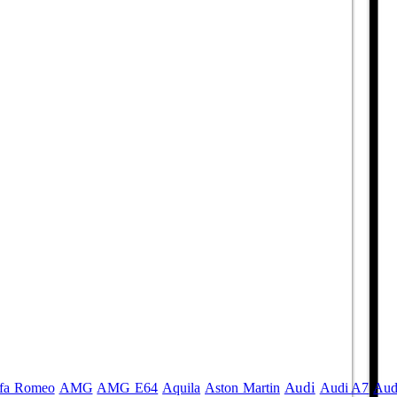
Audi
fa Romeo
AMG
AMG E64
Aquila
Aston Martin
Audi A7
Aud