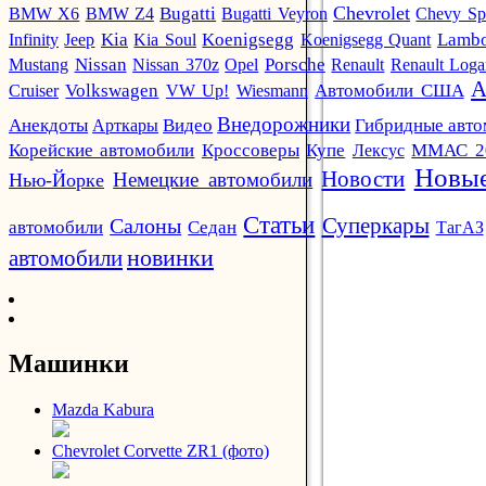
Chevrolet
BMW X6
BMW Z4
Bugatti
Bugatti Veyron
Chevy Sp
Infinity
Jeep
Kia
Kia Soul
Koenigsegg
Koenigsegg Quant
Lambo
Mustang
Nissan
Nissan 370z
Opel
Porsche
Renault
Renault Log
А
Автомобили США
Cruiser
Volkswagen
VW Up!
Wiesmann
Внедорожники
Анекдоты
Арткары
Видео
Гибридные авт
Кроссоверы
Корейские автомобили
Купе
Лексус
ММАС 2
Новые
Новости
Немецкие автомобили
Нью-Йорке
Статьи
Суперкары
Салоны
автомобили
Седан
ТагАЗ
новинки
автомобили
Машинки
Mazda Kabura
Chevrolet Corvette ZR1 (фото)