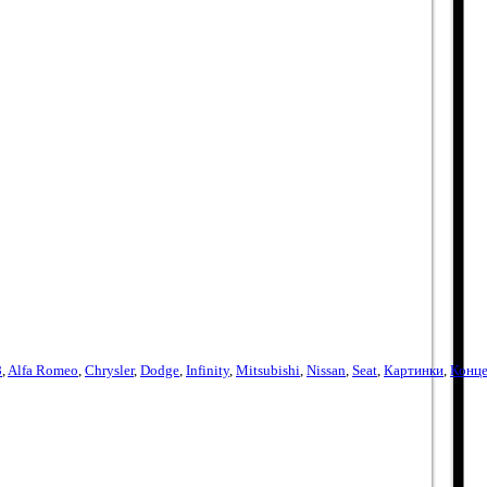
8
,
Alfa Romeo
,
Chrysler
,
Dodge
,
Infinity
,
Mitsubishi
,
Nissan
,
Seat
,
Картинки
,
Конце