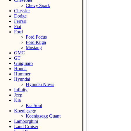
Chevrolet
Chevy Spark
Chrysler
Dodge
Ferrari
Fiat
Ford
Ford Focus
Ford Kuga
Mustang
GMC
GT
Guiguiaro
Honda
Hummer
Hyundai
Hyundai Nuvis
Infinity
Jeep
Kia
Kia Soul
Koenigsegg
Koenigsegg Quant
Lamborghini
Land Cruiser