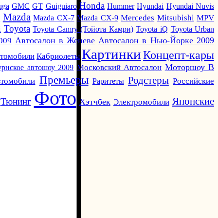
Honda
uga
GMC
GT
Guiguiaro
Hummer
Hyundai
Hyundai Nuvis
Mazda
i
Mazda CX-7
Mazda CX-9
Mercedes
Mitsubishi
MPV
Toyota
i
Toyota Camry (Тойота Камри)
Toyota iQ
Toyota Urban
Автосалон в Женеве
Автосалон в Нью-Йорке 2009
009
Картинки
Концепт-кары
Кабриолеты
втомобили
Моторшоу В
урнское автошоу 2009
Московский Автосалон
Премьеры
Родстеры
томобили
Раритеты
Российские
Фото
Японские
Тюнинг
Хэтчбек
Электромобили