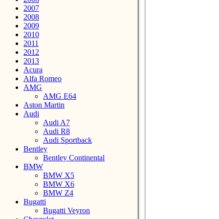
2007
2008
2009
2010
2011
2012
2013
Acura
Alfa Romeo
AMG
AMG E64
Aston Martin
Audi
Audi A7
Audi R8
Audi Sportback
Bentley
Bentley Continental
BMW
BMW X5
BMW X6
BMW Z4
Bugatti
Bugatti Veyron