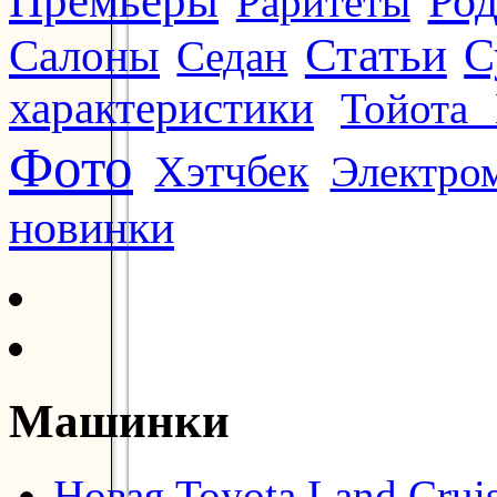
Премьеры
Ро
Раритеты
Статьи
Салоны
С
Седан
характеристики
Тойота 
Фото
Хэтчбек
Электро
новинки
Машинки
Новая Toyota Land Crui