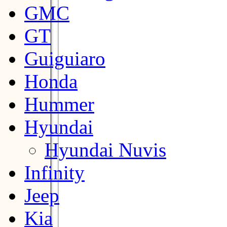
GMC
GT
Guiguiaro
Honda
Hummer
Hyundai
Hyundai Nuvis
Infinity
Jeep
Kia