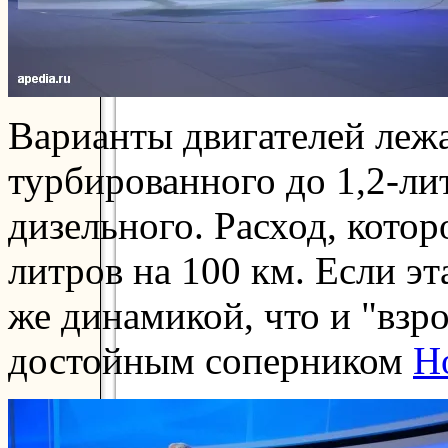
Варианты двигателей лежа
турбированного до 1,2-ли
дизельного. Расход, котор
литров на 100 км. Если эт
же динамикой, что и "взр
достойным соперником
Ho