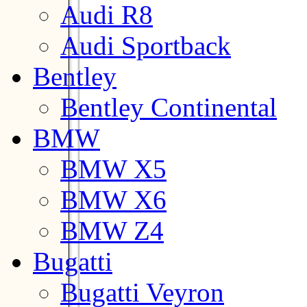
Audi R8
Audi Sportback
Bentley
Bentley Continental
BMW
BMW X5
BMW X6
BMW Z4
Bugatti
Bugatti Veyron