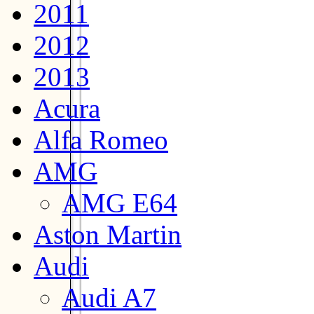
2011
2012
2013
Acura
Alfa Romeo
AMG
AMG E64
Aston Martin
Audi
Audi A7