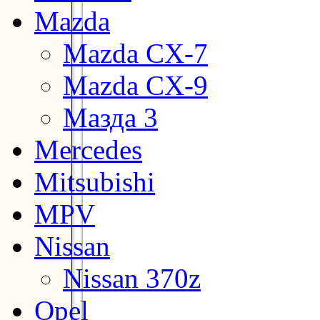
Mazda
Mazda CX-7
Mazda CX-9
Мазда 3
Mercedes
Mitsubishi
MPV
Nissan
Nissan 370z
Opel