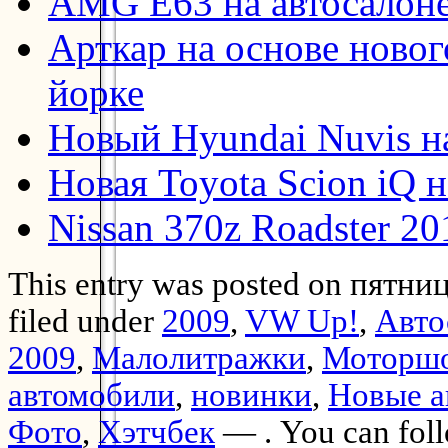
AMG E63 на автосалон
Арткар на основе ново
йорке
Новый Hyundai Nuvis н
Новая Toyota Scion iQ 
Nissan 370z Roadster 2
This entry was posted on пятниц
filed under
2009
,
VW Up!
,
Авто
2009
,
Малолитражки
,
Моторшо
автомобили
,
новинки
,
Новые а
Фото
,
Хэтчбек
— . You can foll