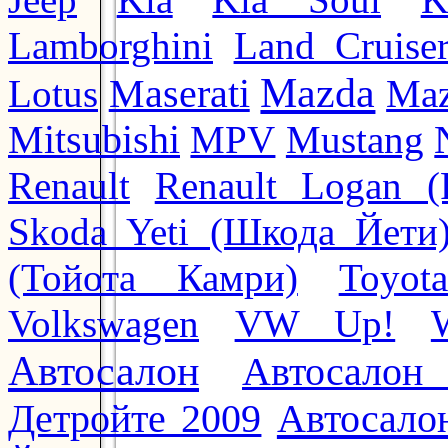
Lamborghini
Land Cruise
Mazda
Lotus
Maserati
Maz
Mitsubishi
MPV
Mustang
Renault
Renault Logan (
Skoda Yeti (Шкода Йети
(Тойота Камри)
Toyot
Volkswagen
VW Up!
Автосалон
Автосалон
Автосало
Детройте 2009