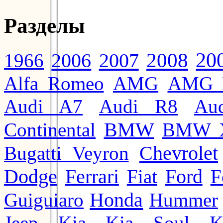
Разделы
20
2008
2006
2007
1966
Alfa Romeo
AMG
AMG 
Audi A7
Audi R8
Au
BMW
Continental
BMW 
Chevrolet
Bugatti Veyron
Ford
Dodge
Ferrari
Fiat
F
Honda
Guiguiaro
Hummer
Jeep
Kia
Kia Soul
K