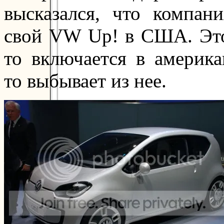
высказался, что компан
свой VW Up! в США. Это
то включается в америк
то выбывает из нее.