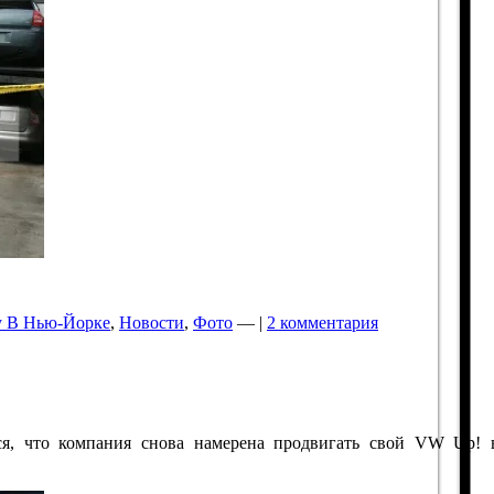
 В Нью-Йорке
,
Новости
,
Фото
— |
2 комментария
ся, что компания снова намерена продвигать свой VW Up!