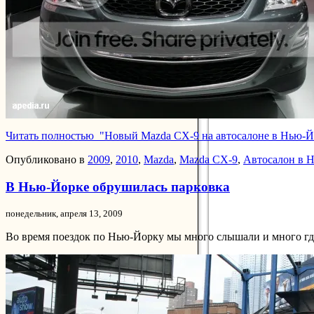
Читать полностью "Новый Mazda CX-9 на автосалоне в Нью-Й
Опубликовано в
2009
,
2010
,
Mazda
,
Mazda CX-9
,
Автосалон в 
В Нью-Йорке обрушилась парковка
понедельник, апреля 13, 2009
Во время поездок по Нью-Йорку мы много слышали и много гд