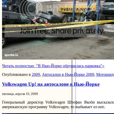
Читать полностью "В Нью-Йорке обрушилась парковка"»
Опубликовано в
2009
,
Автосалон в Нью-Йорке 2009
,
Моторшоу
Volkswagen Up! на автосалоне в Нью-Йорке
пятница, апреля 10, 2009
Генеральный директор Volkswagen Штефан Якоби высказал
американскую программу Volkswagen, то выбывает из нее.