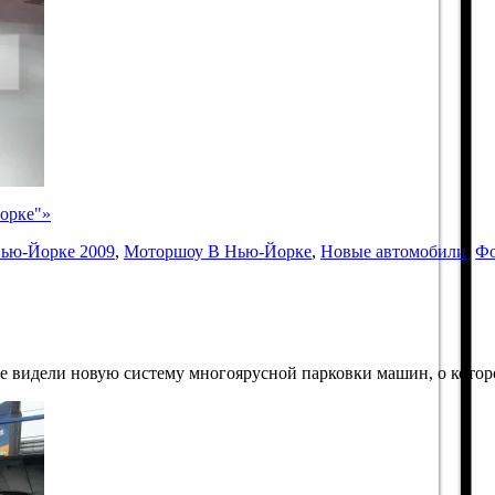
орке"»
Нью-Йорке 2009
,
Моторшоу В Нью-Йорке
,
Новые автомобили
,
Фо
е видели новую систему многоярусной парковки машин, о которо