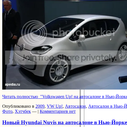
Читать полностью "Volkswagen Up! на автосалоне в Нью-Йорк
Опубликовано в
2009
,
VW Up!
,
Автосалон
,
Автосалон в Нью-Й
Фото
,
Хэтчбек
— |
Комментариев нет
Новый Hyundai Nuvis на автосалоне в Нью-Йорке