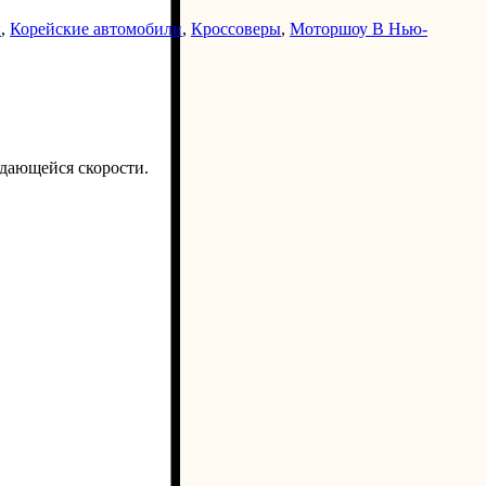
ы
,
Корейские автомобили
,
Кроссоверы
,
Моторшоу В Нью-
ыдающейся скорости.