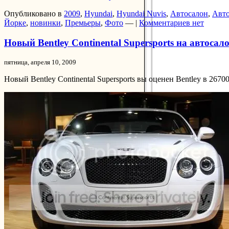
Опубликовано в
2009
,
Hyundai
,
Hyundai Nuvis
,
Автосалон
,
Авто
Йорке
,
новинки
,
Премьеры
,
Фото
— |
Комментариев нет
Новый Bentley Continental Supersports на автоса
пятница, апреля 10, 2009
Новый Bentley Continental Supersports вы оценен Bentley в 26