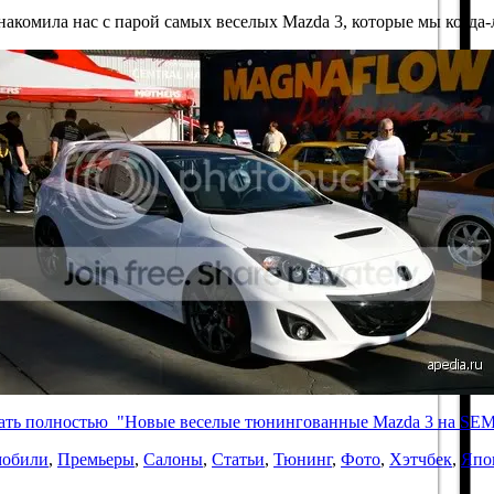
комила нас с парой самых веселых Mazda 3, которые мы когда-
ать полностью "Новые веселые тюнингованные Mazda 3 на SE
мобили
,
Премьеры
,
Салоны
,
Статьи
,
Тюнинг
,
Фото
,
Хэтчбек
,
Япо