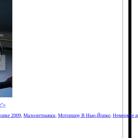
е"»
орке 2009
,
Малолитражки
,
Моторшоу В Нью-Йорке
,
Немецкие а