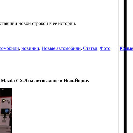
ставший новой строкой в ее истории.
томобили
,
новинки
,
Новые автомобили
,
Статьи
,
Фото
— |
Комме
Mazda CX-9 на автосалоне в Нью-Йорке.