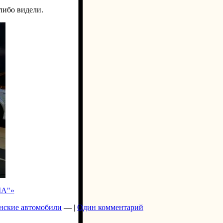
либо видели.
MA"»
нские автомобили
— |
Один комментарий