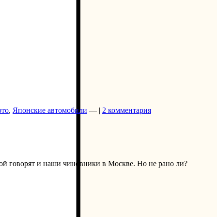
то
,
Японские автомобили
— |
2 комментария
й говорят и наши чиновники в Москве. Но не рано ли?