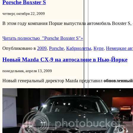
Porsche Boxster S
четверг, октября 22, 2009
В этом году компания Порше выпустила автомобиль Boxster S, 
Читать полностью "Porsche Boxster S"»
Опубликовано в
2009
,
Porsche
,
Кабриолеты
,
Купе
,
Немецкие ав
Новый Mazda CX-9 на автосалоне в Нью-Йорке
понедельник, апреля 13, 2009
Новый генеральный директор Mazda представил
обновленный 