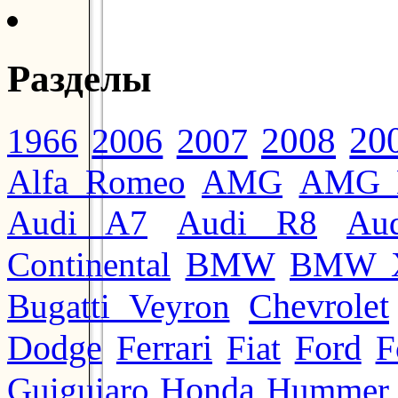
Разделы
20
2008
2006
2007
1966
Alfa Romeo
AMG
AMG 
Audi A7
Audi R8
Au
BMW
Continental
BMW 
Chevrolet
Bugatti Veyron
Ford
Dodge
Ferrari
Fiat
F
Honda
Guiguiaro
Hummer