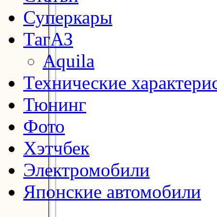
Суперкары
ТагАЗ
Aquila
Технические характери
Тюнинг
Фото
Хэтчбек
Электромобили
Японские автомобили