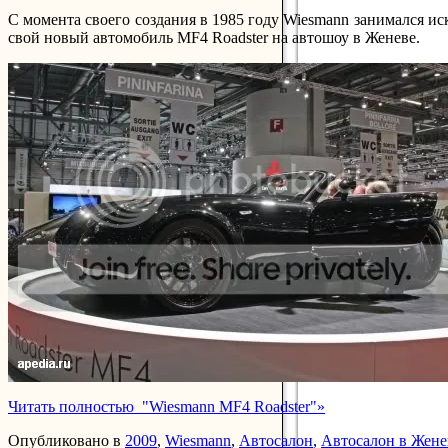
С момента своего создания в 1985 году Wiesmann занимался и
свой новый автомобиль MF4 Roadster на автошоу в Женеве.
Читать полностью "Wiesmann MF4 Roadster"»
Опубликовано в
2009
,
Wiesmann
,
Автосалон
,
Автосалон в Жене