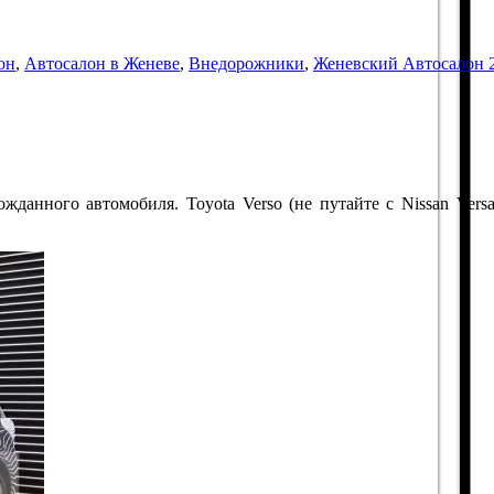
он
,
Автосалон в Женеве
,
Внедорожники
,
Женевский Автосалон 
данного автомобиля. Toyota Verso (не путайте с Nissan Vers