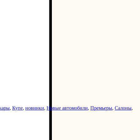
кары
,
Купе
,
новинки
,
Новые автомобили
,
Премьеры
,
Салоны
,