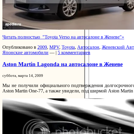
Читать полностью "Toyota Verso на автосалоне в Женеве"»
Опубликовано в
2009
,
MPV
,
Toyota
,
Автосалон
,
Женевский Авт
Японские автомобили
— |
5 комментариев
Aston Martin Lagonda на автосалоне в Женеве
суббота, марта 14, 2009
Мы не получили официального подтверждения долгосрочного с
Aston Martin One-77, а также увидели, под ширмой Aston Martin