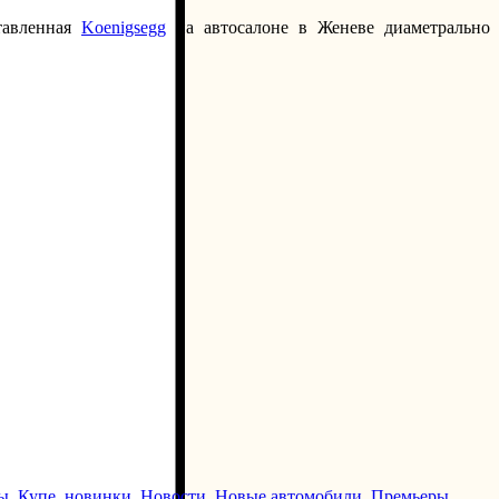
тавленная
Koenigsegg
на автосалоне в Женеве диаметрально
ы
,
Купе
,
новинки
,
Новости
,
Новые автомобили
,
Премьеры
,