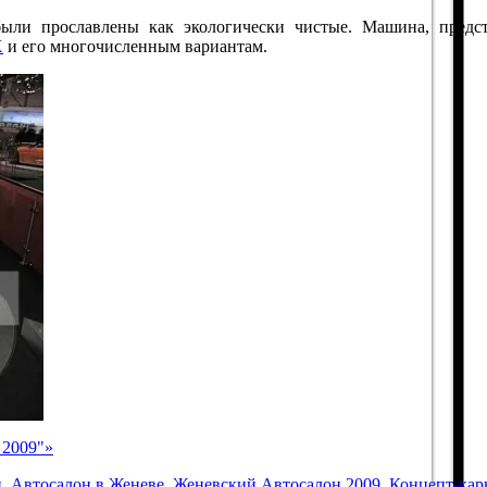
ыли прославлены как экологически чистые. Машина, предс
X
и его многочисленным вариантам.
 2009"»
н
,
Автосалон в Женеве
,
Женевский Автосалон 2009
,
Концепт-кар