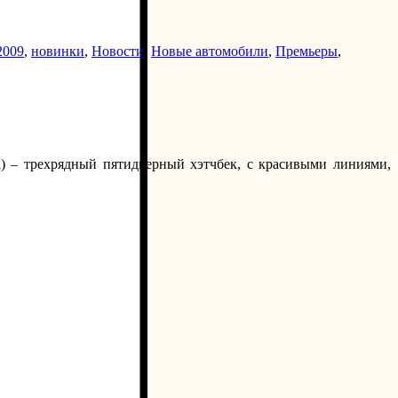
2009
,
новинки
,
Новости
,
Новые автомобили
,
Премьеры
,
a) – трехрядный пятидверный хэтчбек, с красивыми линиями,