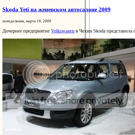
Skoda Yeti на женевском автосалоне 2009
понедельник, марта 16, 2009
Дочернее предприятие
Volkswagen
в Чехии Skoda представила