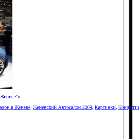
в Женеве"»
алон в Женеве
,
Женевский Автосалон 2009
,
Картинки
,
Концепт-