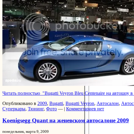
Читать полностью "Bugatti Veyron Bleu Centenaire на автошоу 
Опубликовано в
2009
,
Bugatti
,
Bugatti Veyron
,
Автосалон
,
Автос
Суперкары
,
Тюнинг
,
Фото
— |
Комментариев нет
Koenigsegg Quant на женевском автосалоне 2009
понедельник, марта 9, 2009