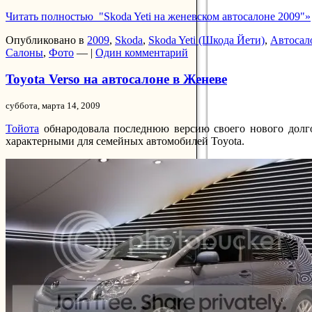
Читать полностью "Skoda Yeti на женевском автосалоне 2009"»
Опубликовано в
2009
,
Skoda
,
Skoda Yeti (Шкода Йети)
,
Автосал
Салоны
,
Фото
— |
Один комментарий
Toyota Verso на автосалоне в Женеве
суббота, марта 14, 2009
Тойота
обнародовала последнюю версию своего нового долгож
характерными для семейных автомобилей Toyota.