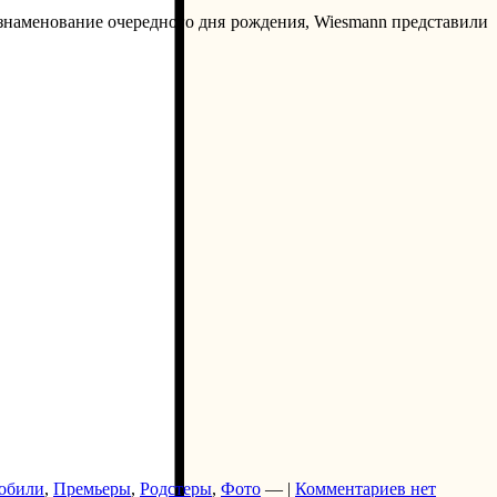
ознаменование очередного дня рождения, Wiesmann представили
обили
,
Премьеры
,
Родстеры
,
Фото
— |
Комментариев нет