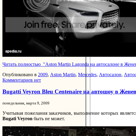
Читать полностью "Aston Martin Lagonda на автосалоне в Жене
Опубликовано в
2009
,
Aston Martin
,
Mercedes
,
Автосалон
,
Автос
Комментариев нет
Bugatti Veyron Bleu Centenaire на автошоу в Жене
понедельник, марта 9, 2009
Учитывая пожелания заказчиков, выполнение которых являетс
Bugati Veyron
быть не может.