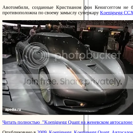
Авотомбили, созданные Кристианом фон Кенигсеггом не б
противоположна по своему замыслу суперкару
Koenigsegg CC
Читать полностью "Koenigsegg Quant на женевском автосалоне
Опубликовано в
2009
,
Koenigsegg
,
Koenigsegg Quant
,
Автосало