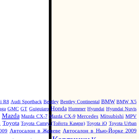
BMW
i R8
Audi Sportback
Bentley
Bentley Continental
BMW X5
Honda
uga
GMC
GT
Guiguiaro
Hummer
Hyundai
Hyundai Nuvis
Mazda
i
Mazda CX-7
Mazda CX-9
Mercedes
Mitsubishi
MPV
Toyota
i
Toyota Camry (Тойота Камри)
Toyota iQ
Toyota Urban
Автосалон в Женеве
Автосалон в Нью-Йорке 2009
009