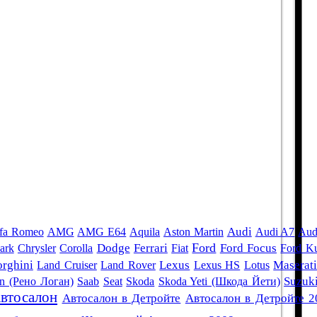
Audi
fa Romeo
AMG
AMG E64
Aquila
Aston Martin
Audi A7
Aud
Ford
ark
Chrysler
Corolla
Dodge
Ferrari
Fiat
Ford Focus
Ford K
rghini
Land Cruiser
Land Rover
Lexus
Lexus HS
Lotus
Maserat
an (Рено Логан)
Saab
Seat
Skoda
Skoda Yeti (Шкода Йети)
Suzuk
втосалон
Автосалон в Детройте
Автосалон в Детройте 2