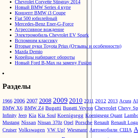
Chevrolet Corvette Stingray 2014
Новый BMW Series 4 купе
Концепт BMW i3 Coupe
Fiat 500 юбилейный
Mercedes-Benz Ener-G-Force
Агрессивное вождение
Электромобиль Chevrolet EV Spark
Вспомним классику
Вторые руки Toyota Prius (Отзывы и особенности)
Mazda Demio
Корейцы набирают обороты
Новый Ford B-Max на замену Fusion
Разделы
2009
2010
2008
2006
2007
2012
1966
2011
2013
Acura
Al
Chevrolet
BMW X6
BMW Z4
Bugatti
Bugatti Veyron
Chevy Sp
Infinity
Jeep
Kia
Kia Soul
Koenigsegg
Koenigsegg Quant
Lambo
Mustang
Nissan
Nissan 370z
Opel
Porsche
Renault
Renault Log
А
Автомобили США
Cruiser
Volkswagen
VW Up!
Wiesmann