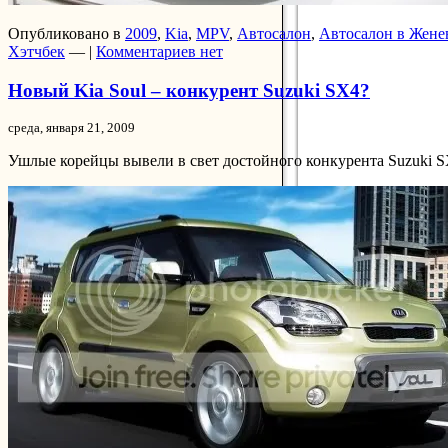
Опубликовано в
2009
,
Kia
,
MPV
,
Автосалон
,
Автосалон в Жене
Хэтчбек
— |
Комментариев нет
Новый Kia Soul – конкурент Suzuki SX4?
среда, января 21, 2009
Ушлые корейцы вывели в свет достойного конкурента Suzuki S