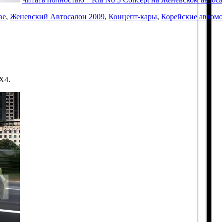
ве
,
Женевский Автосалон 2009
,
Концепт-кары
,
Корейские автом
X4.