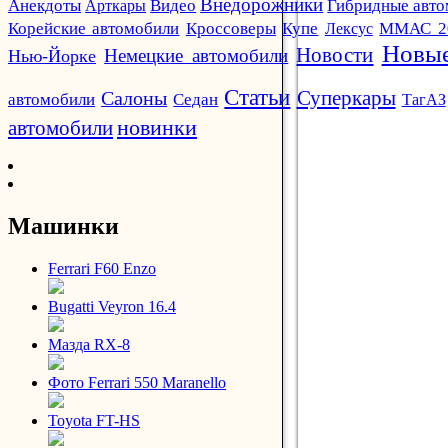
Внедорожники
Анекдоты
Арткары
Видео
Гибридные авт
Кроссоверы
Корейские автомобили
Купе
Лексус
ММАС 2
Новые
Новости
Немецкие автомобили
Нью-Йорке
Статьи
Суперкары
Салоны
автомобили
Седан
ТагАЗ
новинки
автомобили
Машинки
Ferrari F60 Enzo
Bugatti Veyron 16.4
Мазда RX-8
Фото Ferrari 550 Maranello
Toyota FT-HS