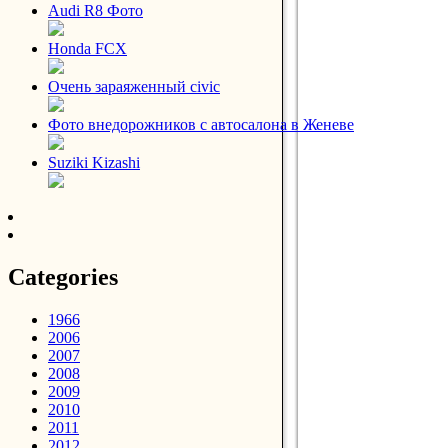
Audi R8 Фото
Honda FCX
Очень зараяженный civic
Фото внедорожников с автосалона в Женеве
Suziki Kizashi
Categories
1966
2006
2007
2008
2009
2010
2011
2012