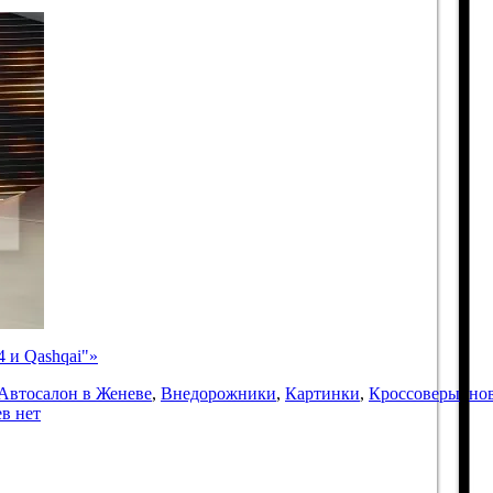
4 и Qashqai"»
Автосалон в Женеве
,
Внедорожники
,
Картинки
,
Кроссоверы
,
но
в нет