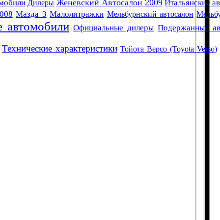
Женевский Автосалон 2009
омобили
Дилеры
Итальянские а
008
Мазда 3
Малолитражки
Мельбурнский автосалон
Мельб
 автомобили
Официальные дилеры
Подержанные ав
Технические характеристики
Тойота Версо (Toyota Verso)