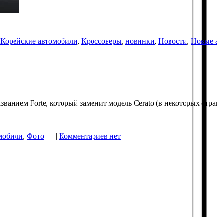
,
Корейские автомобили
,
Кроссоверы
,
новинки
,
Новости
,
Новые 
анием Forte, который заменит модель Cerato (в некоторых страна
мобили
,
Фото
— |
Комментариев нет