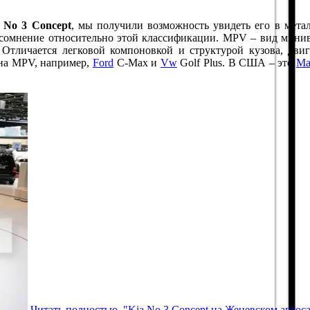
 No 3 Concept
, мы получили возможность увидеть его в мета
 сомнение относительно этой классификации. MPV – вид минив
 Отличается легковой компоновкой и структурой кузова, двиг
ина MPV, например,
Ford
C-Max и
Vw
Golf Plus. В США – это
Ma
Читать полностью "Kia No 3 Concept на Женевском автос