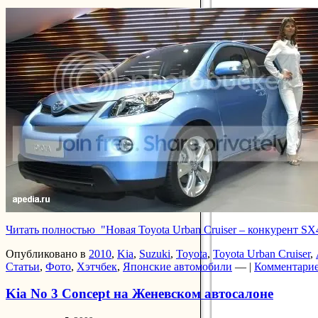
Читать полностью "Новая Toyota Urban Cruiser – конкурент SX
Опубликовано в
2010
,
Kia
,
Suzuki
,
Toyota
,
Toyota Urban Cruiser
,
Статьи
,
Фото
,
Хэтчбек
,
Японские автомобили
— |
Комментарие
Kia No 3 Concept на Женевском автосалоне