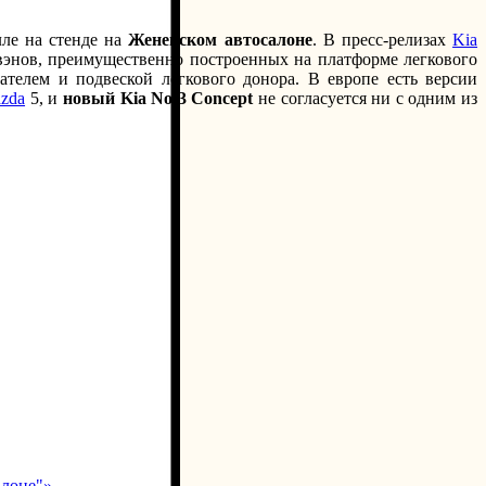
лле на стенде на
Женевском автосалоне
. В пресс-релизах
Kia
энов, преимущественно построенных на платформе легкового
ателем и подвеской легкового донора. В европе есть версии
zda
5, и
новый Kia No 3 Concept
не согласуется ни с одним из
алоне"»