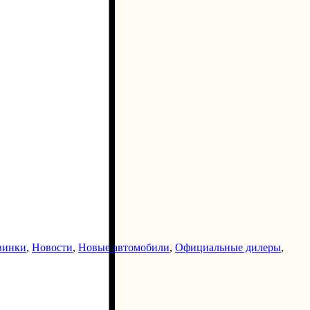
винки
,
Новости
,
Новые автомобили
,
Официальные дилеры
,