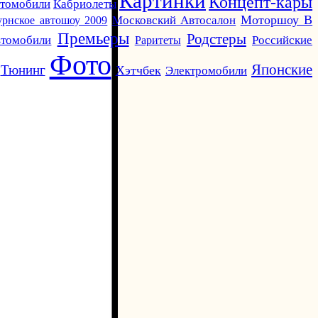
Картинки
Концепт-кары
Кабриолеты
втомобили
Моторшоу В
урнское автошоу 2009
Московский Автосалон
Премьеры
Родстеры
томобили
Раритеты
Российские
Фото
Японские
Тюнинг
Хэтчбек
Электромобили