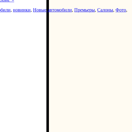
обили
,
новинки
,
Новые автомобили
,
Премьеры
,
Салоны
,
Фото
,