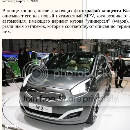
четверг, марта 5, 2009
В конце концов, после дрязнящих
фотографий концепта Kia
описывает его как новый пятиместный MPV, хотя возникают
автомобиля, имеющего вариант кузова "универсал" (wagon).
различных хэтчбеков, которые соответствуют описанию терм
них.