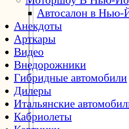
Автосалон в Нью-
Анекдоты
Арткары
Видео
Внедорожники
Гибридные автомобили
Дилеры
Итальянские автомобил
Кабриолеты