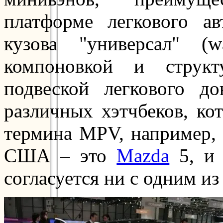
платформе легкового а
кузова "универсал" (w
компоновкой и структ
подвеской легкового д
различных хэтчбеков, ко
термина MPV, например
США – это
Mazda
5, 
согласуется ни с одним из