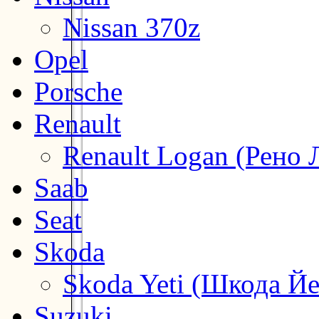
Nissan 370z
Opel
Porsche
Renault
Renault Logan (Рено 
Saab
Seat
Skoda
Skoda Yeti (Шкода Йе
Suzuki