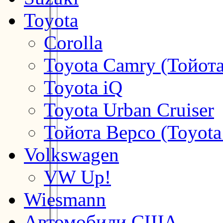
Toyota
Corolla
Toyota Camry (Тойот
Toyota iQ
Toyota Urban Cruiser
Тойота Версо (Toyota
Volkswagen
VW Up!
Wiesmann
Автомобили США