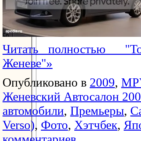
Читать полностью "To
Женеве"»
Опубликовано в
2009
,
MP
Женевский Автосалон 20
автомобили
,
Премьеры
,
С
Verso)
,
Фото
,
Хэтчбек
,
Яп
комментариев