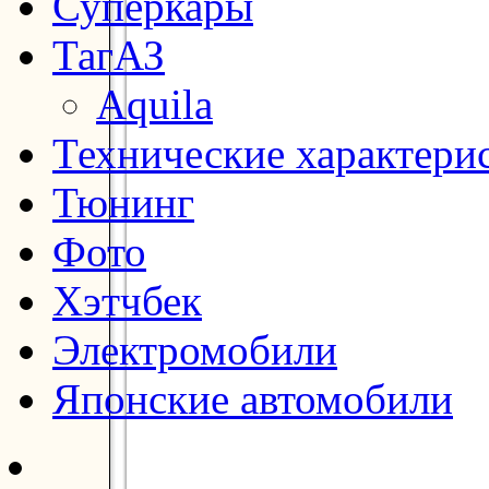
Суперкары
ТагАЗ
Aquila
Технические характери
Тюнинг
Фото
Хэтчбек
Электромобили
Японские автомобили