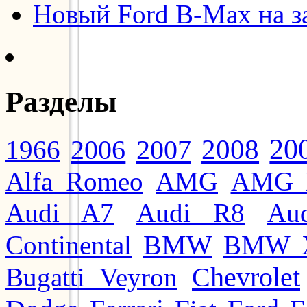
Новый Ford B-Max на з
Разделы
20
2008
2006
2007
1966
Alfa Romeo
AMG
AMG 
Audi A7
Audi R8
Au
BMW
Continental
BMW 
Chevrolet
Bugatti Veyron