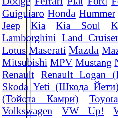
Ford
Dodge
Ferrari
Fiat
F
Honda
Guiguiaro
Hummer
Jeep
Kia
Kia Soul
K
Lamborghini
Land Cruise
Mazda
Lotus
Maserati
Maz
Mitsubishi
MPV
Mustang
Renault
Renault Logan (
Skoda Yeti (Шкода Йети
(Тойота Камри)
Toyot
Volkswagen
VW Up!