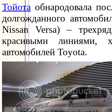
Тойота
обнародовала пос
долгожданного автомобил
Nissan Versa) – трехря
красивыми линиями, х
автомобилей Toyota.