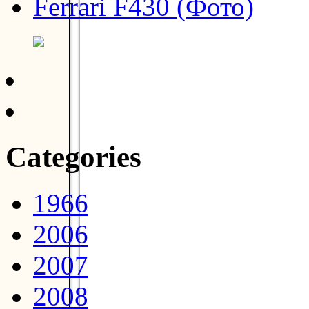
Ferrari F430 (Фото)
Categories
1966
2006
2007
2008