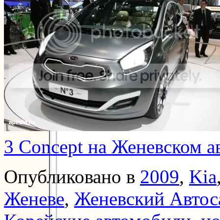
3 Concept на Женевском а
Опубликовано в
2009
,
Kia
Женеве
,
Женевский Автос