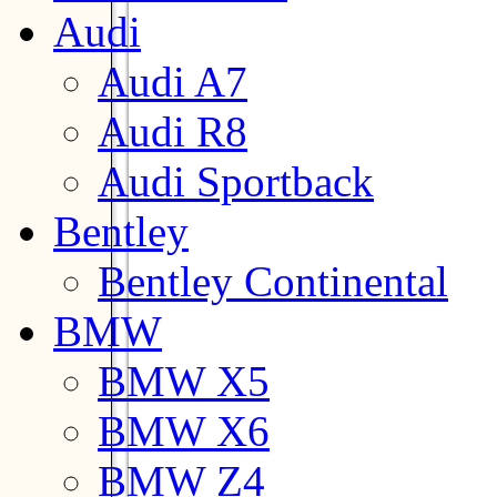
Audi
Audi A7
Audi R8
Audi Sportback
Bentley
Bentley Continental
BMW
BMW X5
BMW X6
BMW Z4