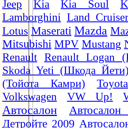
Jeep
Kia
Kia Soul
K
Lamborghini
Land Cruise
Mazda
Lotus
Maserati
Maz
Mitsubishi
MPV
Mustang
Renault
Renault Logan (
Skoda Yeti (Шкода Йети
(Тойота Камри)
Toyot
Volkswagen
VW Up!
Автосалон
Автосалон
Автосало
Детройте 2009