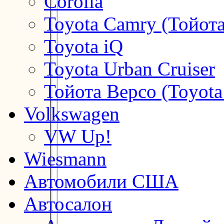
Corolla
Toyota Camry (Тойот
Toyota iQ
Toyota Urban Cruiser
Тойота Версо (Toyota
Volkswagen
VW Up!
Wiesmann
Автомобили США
Автосалон