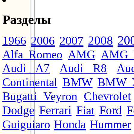
Разделы
20
2008
2006
2007
1966
Alfa Romeo
AMG
AMG 
Audi A7
Audi R8
Au
BMW
Continental
BMW 
Chevrolet
Bugatti Veyron
Ford
Dodge
Ferrari
Fiat
F
Honda
Guiguiaro
Hummer