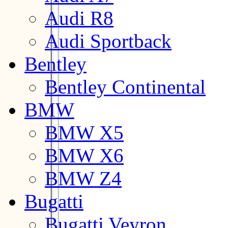
Audi R8
Audi Sportback
Bentley
Bentley Continental
BMW
BMW X5
BMW X6
BMW Z4
Bugatti
Bugatti Veyron