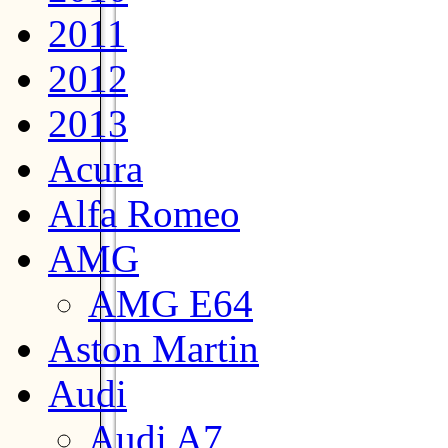
2011
2012
2013
Acura
Alfa Romeo
AMG
AMG E64
Aston Martin
Audi
Audi A7