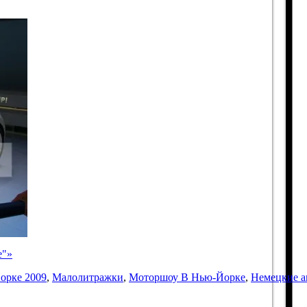
е"»
орке 2009
,
Малолитражки
,
Моторшоу В Нью-Йорке
,
Немецкие а