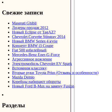
Свежие записи
Maserati Ghibli
Лидеры продаж 2012
Новый Eclipse от TagAZ?
Chevrolet Corvette Stingray 2014
Новый BMW Series 4 купе
Концепт BMW i3 Coupe
Fiat 500 юбилейный
Mercedes-Benz Ener-G-Force
Агрессивное вождение
Электромобиль Chevrolet EV Spark
Вспомним классику
Вторые руки Toyota Prius (Отзывы и особенности)
Mazda Demio
Корейцы набирают обороты
Новый Ford B-Max на замену Fusion
Разделы