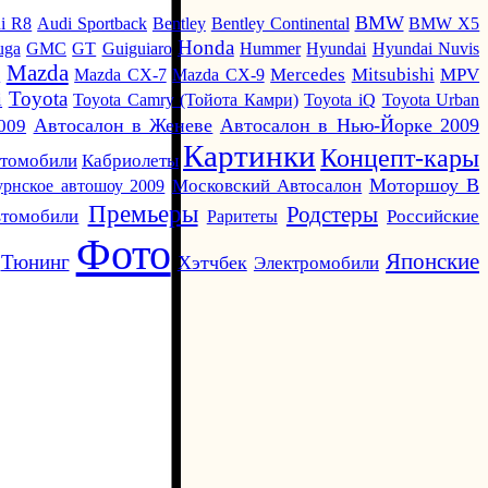
BMW
i R8
Audi Sportback
Bentley
Bentley Continental
BMW X5
Honda
uga
GMC
GT
Guiguiaro
Hummer
Hyundai
Hyundai Nuvis
Mazda
i
Mazda CX-7
Mazda CX-9
Mercedes
Mitsubishi
MPV
Toyota
i
Toyota Camry (Тойота Камри)
Toyota iQ
Toyota Urban
Автосалон в Женеве
Автосалон в Нью-Йорке 2009
009
Картинки
Концепт-кары
Кабриолеты
втомобили
Моторшоу В
урнское автошоу 2009
Московский Автосалон
Премьеры
Родстеры
томобили
Раритеты
Российские
Фото
Японские
Тюнинг
Хэтчбек
Электромобили