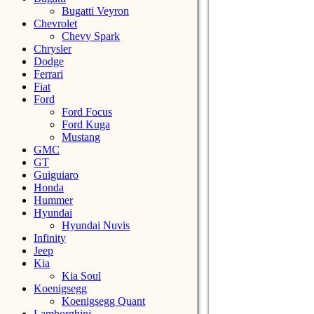
Bugatti Veyron
Chevrolet
Chevy Spark
Chrysler
Dodge
Ferrari
Fiat
Ford
Ford Focus
Ford Kuga
Mustang
GMC
GT
Guiguiaro
Honda
Hummer
Hyundai
Hyundai Nuvis
Infinity
Jeep
Kia
Kia Soul
Koenigsegg
Koenigsegg Quant
Lamborghini