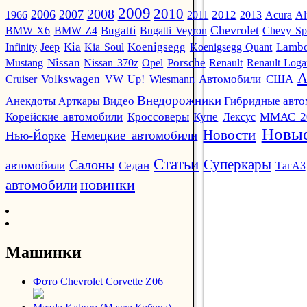
2009
2010
2008
2006
2007
2012
1966
2011
2013
Acura
Al
Chevrolet
BMW X6
BMW Z4
Bugatti
Bugatti Veyron
Chevy Sp
Infinity
Jeep
Kia
Kia Soul
Koenigsegg
Koenigsegg Quant
Lambo
Mustang
Nissan
Nissan 370z
Opel
Porsche
Renault
Renault Log
А
Автомобили США
Cruiser
Volkswagen
VW Up!
Wiesmann
Внедорожники
Анекдоты
Арткары
Видео
Гибридные авт
Кроссоверы
Корейские автомобили
Купе
Лексус
ММАС 2
Новые
Новости
Немецкие автомобили
Нью-Йорке
Статьи
Суперкары
Салоны
автомобили
Седан
ТагАЗ
новинки
автомобили
Машинки
Фото Chevrolet Corvette Z06