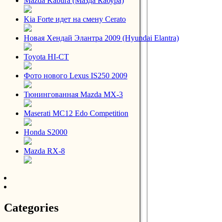
Mazda Kabura (Мазда Кабура)
Kia Forte идет на смену Cerato
Новая Хендай Элантра 2009 (Hyundai Elantra)
Toyota HI-CT
Фото нового Lexus IS250 2009
Тюнингованная Mazda MX-3
Maserati MC12 Edo Competition
Honda S2000
Mazda RX-8
Categories