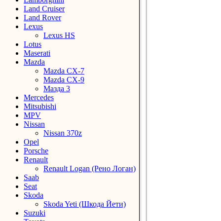
Land Cruiser
Land Rover
Lexus
Lexus HS
Lotus
Maserati
Mazda
Mazda CX-7
Mazda CX-9
Мазда 3
Mercedes
Mitsubishi
MPV
Nissan
Nissan 370z
Opel
Porsche
Renault
Renault Logan (Рено Логан)
Saab
Seat
Skoda
Skoda Yeti (Шкода Йети)
Suzuki