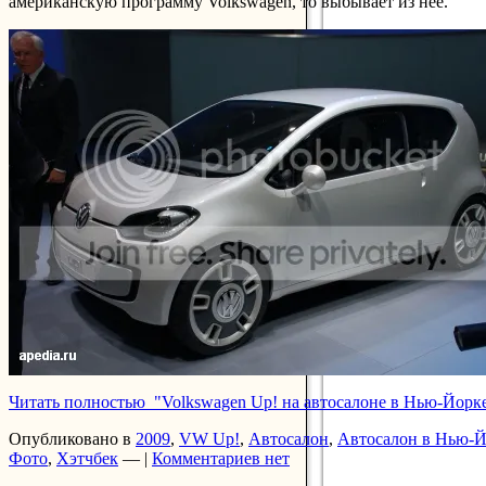
американскую программу Volkswagen, то выбывает из нее.
Читать полностью "Volkswagen Up! на автосалоне в Нью-Йорк
Опубликовано в
2009
,
VW Up!
,
Автосалон
,
Автосалон в Нью-Й
Фото
,
Хэтчбек
— |
Комментариев нет