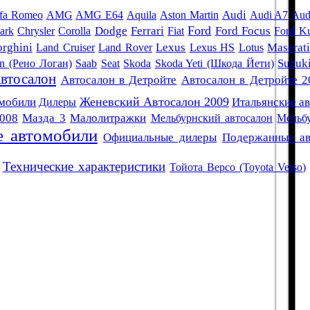
Audi
fa Romeo
AMG
AMG E64
Aquila
Aston Martin
Audi A7
Aud
Ford
ark
Chrysler
Corolla
Dodge
Ferrari
Fiat
Ford Focus
Ford K
rghini
Land Cruiser
Land Rover
Lexus
Lexus HS
Lotus
Maserat
an (Рено Логан)
Saab
Seat
Skoda
Skoda Yeti (Шкода Йети)
Suzuk
втосалон
Автосалон в Детройте
Автосалон в Детройте 2
Женевский Автосалон 2009
омобили
Дилеры
Итальянские а
008
Мазда 3
Малолитражки
Мельбурнский автосалон
Мельб
 автомобили
Официальные дилеры
Подержанные ав
Технические характеристики
Тойота Версо (Toyota Verso)