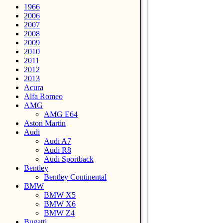
1966
2006
2007
2008
2009
2010
2011
2012
2013
Acura
Alfa Romeo
AMG
AMG E64
Aston Martin
Audi
Audi A7
Audi R8
Audi Sportback
Bentley
Bentley Continental
BMW
BMW X5
BMW X6
BMW Z4
Bugatti