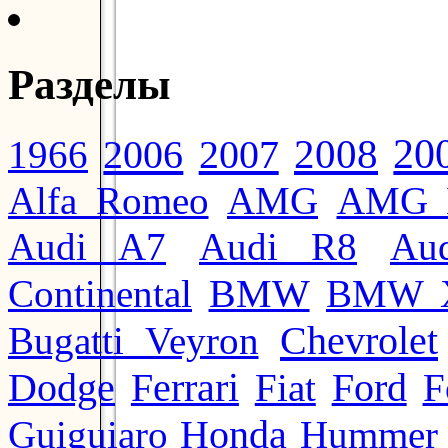
Разделы
20
2008
2006
2007
1966
Alfa Romeo
AMG
AMG 
Audi A7
Audi R8
Au
BMW
Continental
BMW 
Chevrolet
Bugatti Veyron
Ford
Dodge
Ferrari
Fiat
F
Honda
Guiguiaro
Hummer