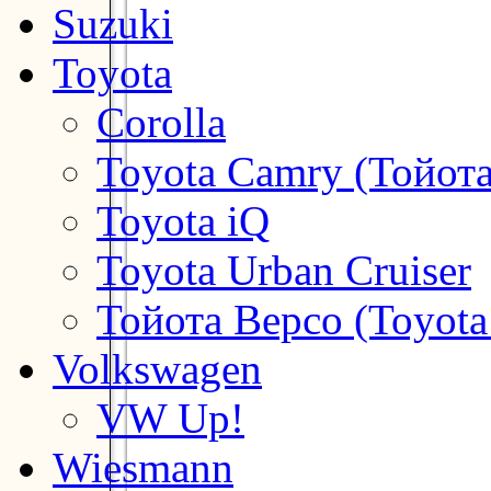
Suzuki
Toyota
Corolla
Toyota Camry (Тойот
Toyota iQ
Toyota Urban Cruiser
Тойота Версо (Toyota
Volkswagen
VW Up!
Wiesmann