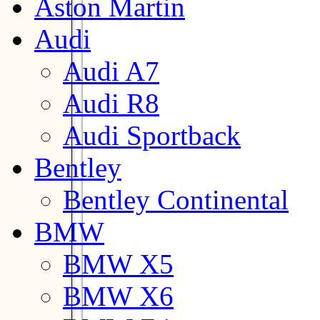
Aston Martin
Audi
Audi A7
Audi R8
Audi Sportback
Bentley
Bentley Continental
BMW
BMW X5
BMW X6