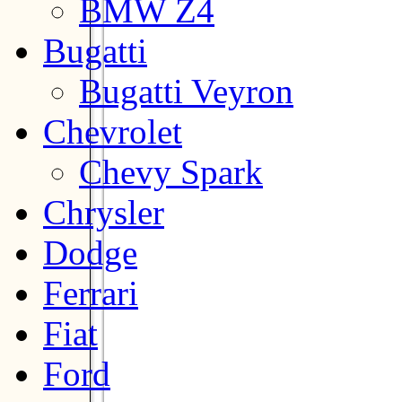
BMW Z4
Bugatti
Bugatti Veyron
Chevrolet
Chevy Spark
Chrysler
Dodge
Ferrari
Fiat
Ford