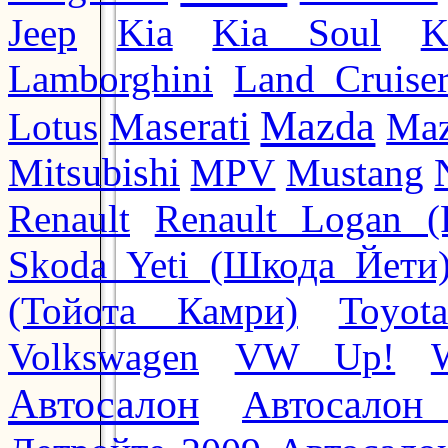
Jeep
Kia
Kia Soul
K
Lamborghini
Land Cruise
Mazda
Lotus
Maserati
Maz
Mitsubishi
MPV
Mustang
Renault
Renault Logan (
Skoda Yeti (Шкода Йети
(Тойота Камри)
Toyot
Volkswagen
VW Up!
Автосалон
Автосалон