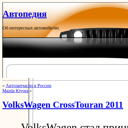
Автопедия
Об интересных автомобилях
«
Автозапчасти в России
Mazda Kiyora
»
VolksWagen CrossTouran 2011
VolksWagen стал прин