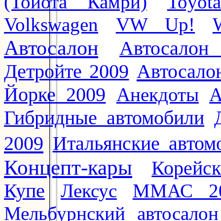
(Тойота Камри)
Toyot
Volkswagen
VW Up!
Автосалон
Автосалон
Автосало
Детройте 2009
Йорке 2009
Анекдоты
А
Гибридные автомобили
2009
Итальянские автом
Концепт-кары
Корейс
Купе
Лексус
ММАС 2
Мельбурнский автосалон