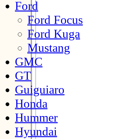
Ford
Ford Focus
Ford Kuga
Mustang
GMC
GT
Guiguiaro
Honda
Hummer
Hyundai