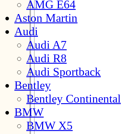
AMG E64
Aston Martin
Audi
Audi A7
Audi R8
Audi Sportback
Bentley
Bentley Continental
BMW
BMW X5