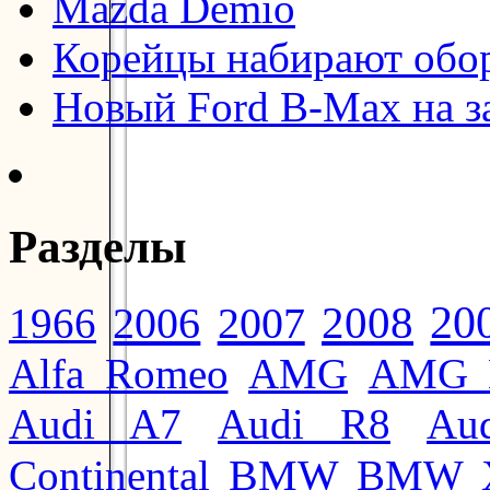
Mazda Demio
Корейцы набирают обо
Новый Ford B-Max на з
Разделы
20
2008
2006
2007
1966
Alfa Romeo
AMG
AMG 
Audi A7
Audi R8
Au
BMW
Continental
BMW 