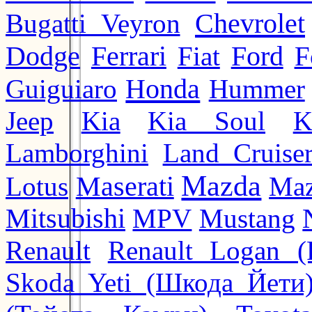
Chevrolet
Bugatti Veyron
Ford
Dodge
Ferrari
Fiat
F
Honda
Guiguiaro
Hummer
Jeep
Kia
Kia Soul
K
Lamborghini
Land Cruise
Mazda
Lotus
Maserati
Maz
Mitsubishi
MPV
Mustang
Renault
Renault Logan (
Skoda Yeti (Шкода Йети