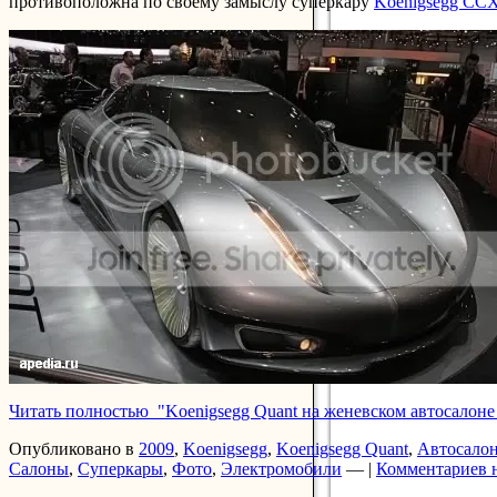
противоположна по своему замыслу суперкару
Koenigsegg CC
Читать полностью "Koenigsegg Quant на женевском автосалоне
Опубликовано в
2009
,
Koenigsegg
,
Koenigsegg Quant
,
Автосало
Салоны
,
Суперкары
,
Фото
,
Электромобили
— |
Комментариев 