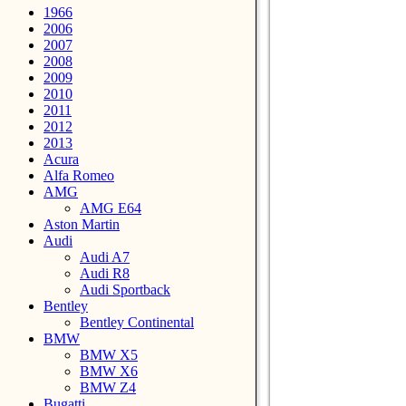
1966
2006
2007
2008
2009
2010
2011
2012
2013
Acura
Alfa Romeo
AMG
AMG E64
Aston Martin
Audi
Audi A7
Audi R8
Audi Sportback
Bentley
Bentley Continental
BMW
BMW X5
BMW X6
BMW Z4
Bugatti