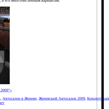
X
и его многочисленным вариантам.
 2009"»
н
,
Автосалон в Женеве
,
Женевский Автосалон 2009
,
Концепт-кар
нет