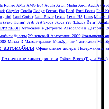
Audi
fa Romeo
AMG
AMG E64
Aquila
Aston Martin
Audi A7
Aud
Ford
ark
Chrysler
Corolla
Dodge
Ferrari
Fiat
Ford Focus
Ford K
rghini
Land Cruiser
Land Rover
Lexus
Lexus HS
Lotus
Maserat
an (Рено Логан)
Saab
Seat
Skoda
Skoda Yeti (Шкода Йети)
Suzuk
втосалон
Автосалон в Детройте
Автосалон в Детройте 2
Женевский Автосалон 2009
омобили
Дилеры
Итальянские а
008
Мазда 3
Малолитражки
Мельбурнский автосалон
Мельб
 автомобили
Официальные дилеры
Подержанные ав
Технические характеристики
Тойота Версо (Toyota Verso)