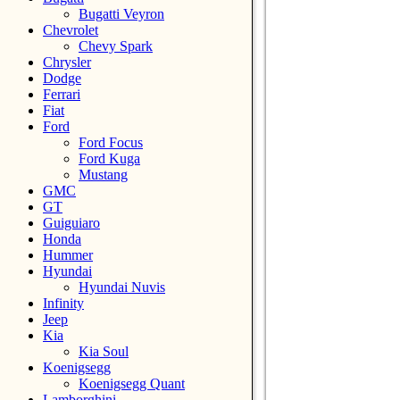
Bugatti Veyron
Chevrolet
Chevy Spark
Chrysler
Dodge
Ferrari
Fiat
Ford
Ford Focus
Ford Kuga
Mustang
GMC
GT
Guiguiaro
Honda
Hummer
Hyundai
Hyundai Nuvis
Infinity
Jeep
Kia
Kia Soul
Koenigsegg
Koenigsegg Quant
Lamborghini