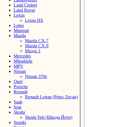
Land Cruiser
Land Rover
Lexus
Lexus HS
Lotus
Maserati
Mazda
Mazda CX-7
Mazda CX-9
Мазда 3
Mercedes
Mitsubishi
MPV
Nissan
Nissan 370z
Opel
Porsche
Renault
Renault Logan (Рено Логан)
Saab
Seat
Skoda
Skoda Yeti (Шкода Йети)
Suzuki