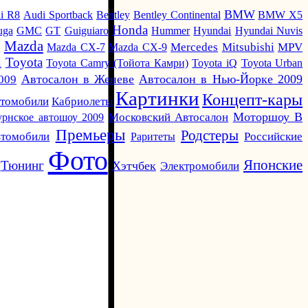
BMW
i R8
Audi Sportback
Bentley
Bentley Continental
BMW X5
Honda
uga
GMC
GT
Guiguiaro
Hummer
Hyundai
Hyundai Nuvis
Mazda
i
Mazda CX-7
Mazda CX-9
Mercedes
Mitsubishi
MPV
Toyota
i
Toyota Camry (Тойота Камри)
Toyota iQ
Toyota Urban
Автосалон в Женеве
Автосалон в Нью-Йорке 2009
009
Картинки
Концепт-кары
Кабриолеты
втомобили
Моторшоу В
урнское автошоу 2009
Московский Автосалон
Премьеры
Родстеры
томобили
Раритеты
Российские
Фото
Японские
Тюнинг
Хэтчбек
Электромобили