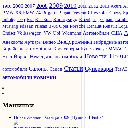
2009
2010
2008
2006
2007
2012
1966
2011
2013
Acura
Al
Chevrolet
BMW X6
BMW Z4
Bugatti
Bugatti Veyron
Chevy Sp
Infinity
Jeep
Kia
Kia Soul
Koenigsegg
Koenigsegg Quant
Lambo
Mustang
Nissan
Nissan 370z
Opel
Porsche
Renault
Renault Log
А
Автомобили США
Cruiser
Volkswagen
VW Up!
Wiesmann
Внедорожники
Анекдоты
Арткары
Видео
Гибридные авт
Кроссоверы
Корейские автомобили
Купе
Лексус
ММАС 2
Новые
Новости
Немецкие автомобили
Нью-Йорке
Статьи
Суперкары
Салоны
автомобили
Седан
ТагАЗ
новинки
автомобили
Машинки
Новая Хендай Элантра 2009 (Hyundai Elantra)