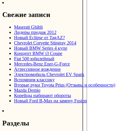
Свежие записи
Maserati Ghibli
Лидеры продаж 2012
Новый Eclipse от TagAZ?
Chevrolet Corvette Stingray 2014
Новый BMW Series 4 купе
Концепт BMW i3 Coupe
Fiat 500 юбилейный
Mercedes-Benz Ener-G-Force
Агрессивное вождение
Электромобиль Chevrolet EV Spark
Вспомним классику
Вторые руки Toyota Prius (Отзывы и особенности)
Mazda Demio
Корейцы набирают обороты
Новый Ford B-Max на замену Fusion
Разделы