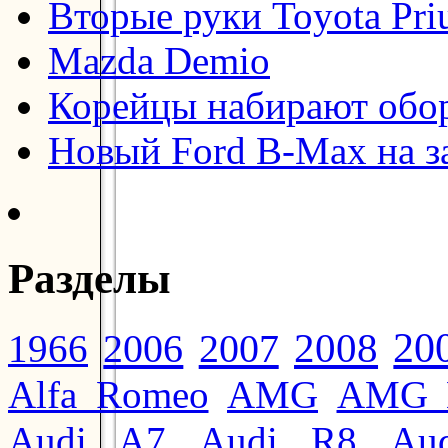
Вторые руки Toyota Pri
Mazda Demio
Корейцы набирают обо
Новый Ford B-Max на з
Разделы
20
2008
2006
2007
1966
Alfa Romeo
AMG
AMG 
Audi A7
Audi R8
Au