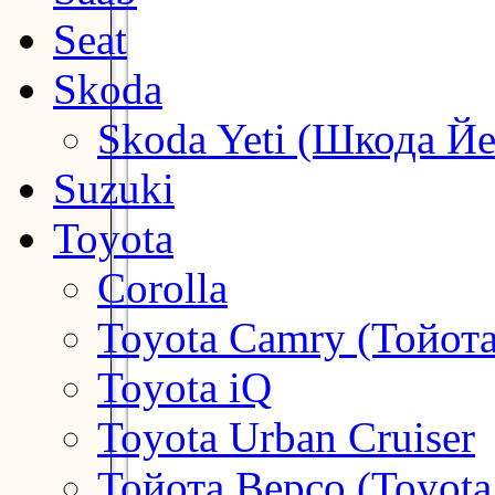
Seat
Skoda
Skoda Yeti (Шкода Йе
Suzuki
Toyota
Corolla
Toyota Camry (Тойот
Toyota iQ
Toyota Urban Cruiser
Тойота Версо (Toyota