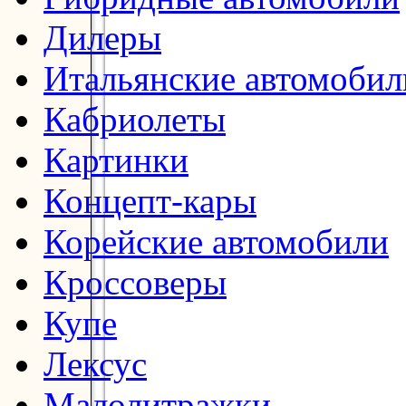
Дилеры
Итальянские автомобил
Кабриолеты
Картинки
Концепт-кары
Корейские автомобили
Кроссоверы
Купе
Лексус
Малолитражки