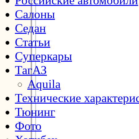
Российские автомобили
Салоны
Седан
Статьи
Суперкары
ТагАЗ
Aquila
Технические характери
Тюнинг
Фото