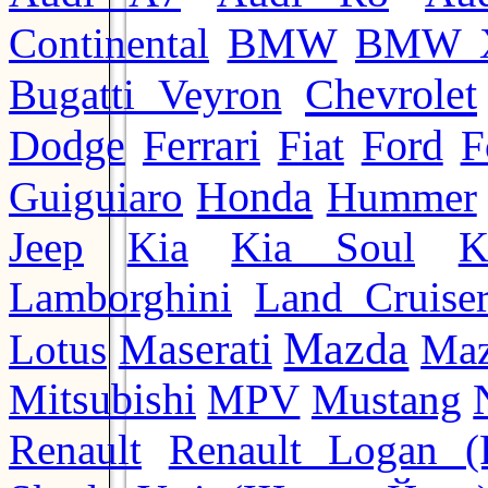
BMW
Continental
BMW 
Chevrolet
Bugatti Veyron
Ford
Dodge
Ferrari
Fiat
F
Honda
Guiguiaro
Hummer
Jeep
Kia
Kia Soul
K
Lamborghini
Land Cruise
Mazda
Lotus
Maserati
Maz
Mitsubishi
MPV
Mustang
Renault
Renault Logan (