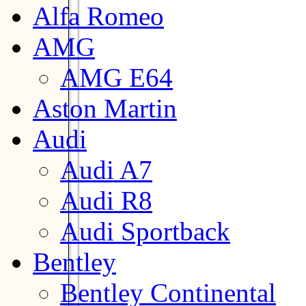
Alfa Romeo
AMG
AMG E64
Aston Martin
Audi
Audi A7
Audi R8
Audi Sportback
Bentley
Bentley Continental