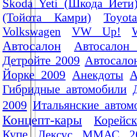
Skoda Yeti (Шкода Йети
(Тойота Камри)
Toyot
Volkswagen
VW Up!
Автосалон
Автосалон
Автосало
Детройте 2009
Йорке 2009
Анекдоты
А
Гибридные автомобили
2009
Итальянские автом
Концепт-кары
Корейс
Купе
Лексус
ММАС 2