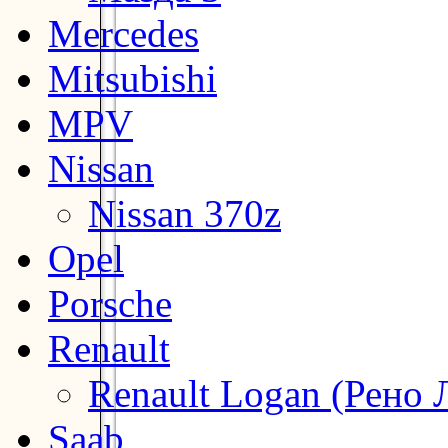
Mercedes
Mitsubishi
MPV
Nissan
Nissan 370z
Opel
Porsche
Renault
Renault Logan (Рено 
Saab