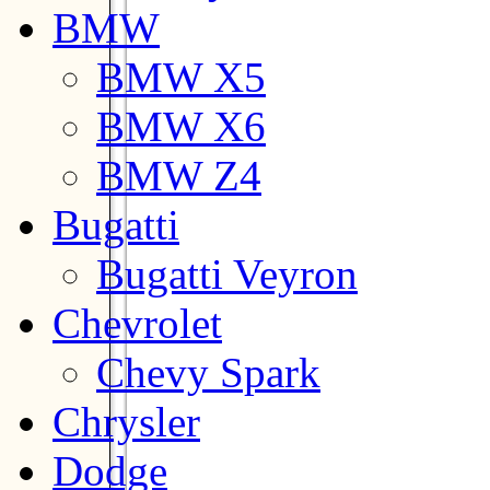
BMW
BMW X5
BMW X6
BMW Z4
Bugatti
Bugatti Veyron
Chevrolet
Chevy Spark
Chrysler
Dodge